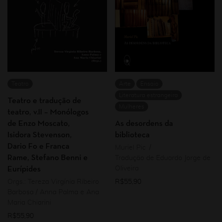
Teatro
Arte
Ensaio
Literatura estrangeira
Teatro e tradução de
Mulheres
teatro, v.II – Monólogos
de Enzo Moscato,
As desordens da
Isidora Stevenson,
biblioteca
Dario Fo e Franca
Muriel Pic
Rame, Stefano Benni e
Tradução de Eduardo Jorge de
Oliveira
Eurípides
Orgs.: Tereza Virgínia Ribeiro
R$
55,90
Barbosa / Anna Palma e Ana
Maria Chiarini
R$
55,90