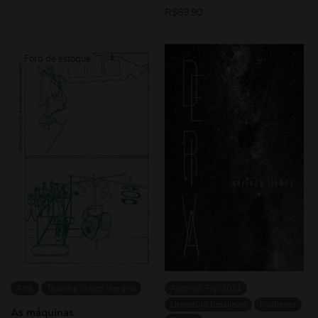
R$
69,90
Arte
Teoria e crítica literária
Autor(a) Flip 2021
Literatura brasileira
Mulheres
As máquinas