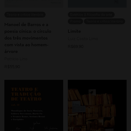
Teoria e crítica literária
Estética & filosofia da arte
Promo
Teoria e crítica literária
Manoel de Barros e a
poesia cínica: o círculo
Limite
dos três movimentos
Luiz Costa Lima
com vista ao homem-
R$
69,90
árvore
Patrícia Lino
R$
55,90