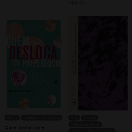
R$
49,90
Promo
Teoria e crítica literária
Arte
Cinema
Coleção Estéticas
Quem desloca tem
Estética & filosofia da arte