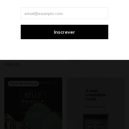
Coleção Nos.Otras
Ensaio
Arte
Ensaio
Promo
Literatura estrangeira
Teoria e crítica literária
Mulheres
Escrever sem escrever:
Viver entre línguas
literatura e apropriação
no século XXI
Sylvia Molloy
Tradução de Mariana Sanchez
Leonardo Villa-Forte
e Julia Tomasini
R$
62,90
R$
59,90