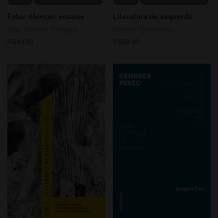
Promo
Teoria e crítica literária
Ensaio
Teoria e crítica literária
Fator Alencar: ensaios
Literatura de esquerda
Org.: Marcelo Peloggio
Damián Tabarovsky
R$
49,90
R$
59,90