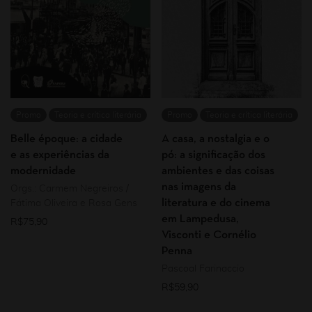
Promo
Teoria e crítica literária
Promo
Teoria e crítica literária
Belle époque: a cidade
A casa, a nostalgia e o
e as experiências da
pó: a significação dos
modernidade
ambientes e das coisas
nas imagens da
Orgs.: Carmem Negreiros /
literatura e do cinema
Fátima Oliveira e Rosa Gens
em Lampedusa,
R$
75,90
Visconti e Cornélio
Penna
Pascoal Farinaccio
R$
59,90