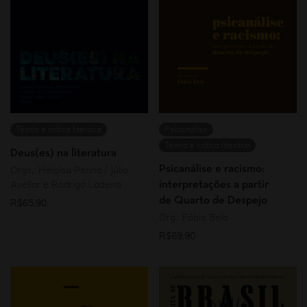
Teoria e crítica literária
Psicanálise
Teoria e crítica literária
Deus(es) na literatura
Psicanálise e racismo:
Orgs.: Heloísa Penna / Júlia
interpretações a partir
Avellar e Rodrigo Ladeira
de Quarto de Despejo
R$
65,90
Org.: Fábio Belo
R$
69,90