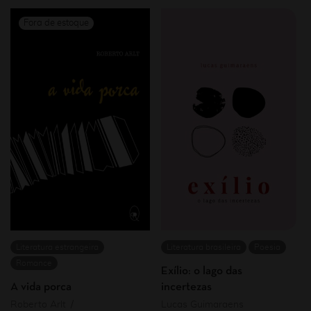
Literatura estrangeira
Literatura brasileira
Poesia
Romance
Exílio: o lago das
A vida porca
incertezas
Roberto Arlt
Lucas Guimaraens