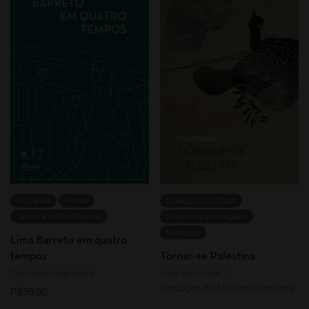
Mulheres
Promo
Coleção Nos.Otras
Teoria e crítica literária
Literatura estrangeira
Mulheres
Lima Barreto em quatro
tempos
Tornar-se Palestina
Carmem Negreiros
Lina Meruane
Tradução de Mariana Sanchez
R$
59,90