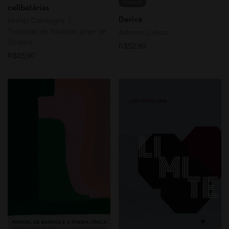
Poesia
celibatárias
Deriva
Michel Carrouges
Tradução de Eduardo Jorge de
Adriana Lisboa
Oliveira
R$
52,90
R$
85,90