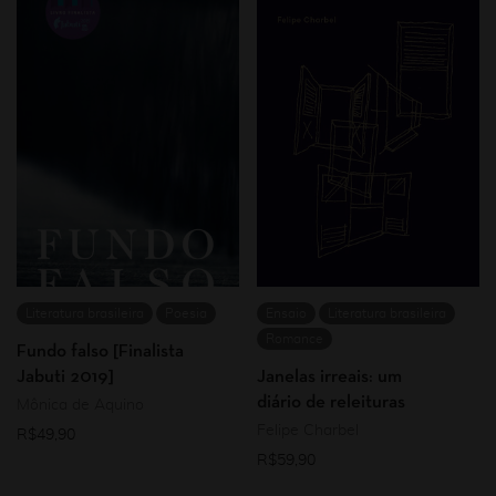
Literatura brasileira
Poesia
Ensaio
Literatura brasileira
Romance
Fundo falso [Finalista
Jabuti 2019]
Janelas irreais: um
diário de releituras
Mônica de Aquino
Felipe Charbel
R$
49,90
R$
59,90