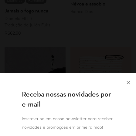
Mulheres
Romance
Névoa e assobio
Jamais o fogo nunca
Bianca Dias
Diamela Eltit
Tradução de Julián Fuks
R$
62,90
Receba nossas novidades por
e-mail
Inscreva-se em nossa newsletter para receber
novidades e promoções em primeira mão!