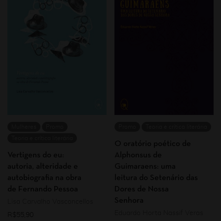
Mulheres
Promo
Promo
Teoria e crítica literária
Teoria e crítica literária
O oratório poético de
Vertigens do eu:
Alphonsus de
autoria, alteridade e
Guimaraens: uma
autobiografia na obra
leitura do Setenário das
de Fernando Pessoa
Dores de Nossa
Senhora
Lisa Carvalho Vasconcellos
Eduardo Horta Nassif Veras
R$
55,90