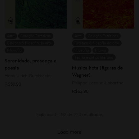
Arte
Coleção Estéticas
Arte
Coleção Estéticas
Estética & filosofia da arte
Estética & filosofia da arte
Filosofia
Filosofia
Promo
Teoria e crítica literária
Serenidade, presença e
poesia
Musica ficta (figuras de
Wagner)
Hans Ulrich Gumbrecht
Philippe Lacoue-Labarthe
R$
59,90
R$
62,90
Exibindo 1–192 de 224 resultados
Load more