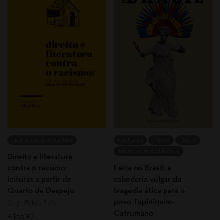
Teoria e crítica literária
Mulheres
Promo
Teatro
Teoria e crítica literária
Direito e literatura
contra o racismo:
Feita no Brasil: a
leituras a partir de
sabedoria vulgar da
Quarto de Despejo
tragédia ática para o
povo Tupiniquim-
Org.: Fábio Belo
Catrumano
R$
55,90