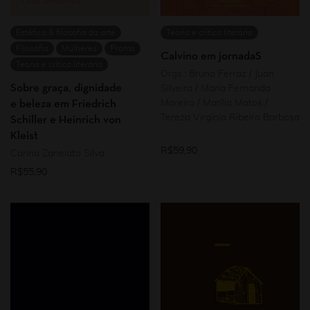
Estética & filosofia da arte
Teoria e crítica literária
Filosofia
Mulheres
Promo
Calvino em jornadaS
Teoria e crítica literária
Orgs.: Bruna Ferraz / Juan
Sobre graça, dignidade
Silveira / Maria Fernanda
Moreira / Marília Matos /
e beleza em Friedrich
Tereza Virgínia Ribeiro Barbosa
Schiller e Heinrich von
Kleist
R$
59,90
Carina Zanelato Silva
R$
55,90