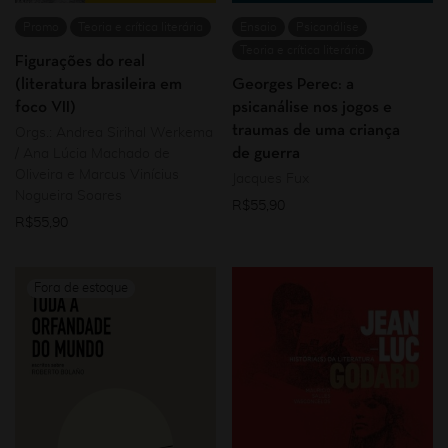
Promo
Teoria e crítica literária
Ensaio
Psicanálise
Teoria e crítica literária
Figurações do real
(literatura brasileira em
Georges Perec: a
foco VII)
psicanálise nos jogos e
traumas de uma criança
Orgs.: Andrea Sirihal Werkema
de guerra
/ Ana Lúcia Machado de
Oliveira e Marcus Vinícius
Jacques Fux
Nogueira Soares
R$
55,90
R$
55,90