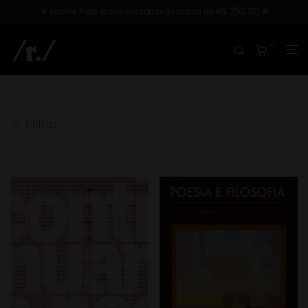
✳︎ Ganhe frete grátis em compras acima de R$ 250,00 ✳︎
0
Filtrar