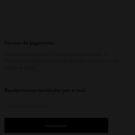
Formas de pagamento
Faça suas compras com a segurança e praticidade do
PagSeguro. Pagamentos através de boleto bancário ou no
cartão de crédito.
Receba nossas novidades por e-mail