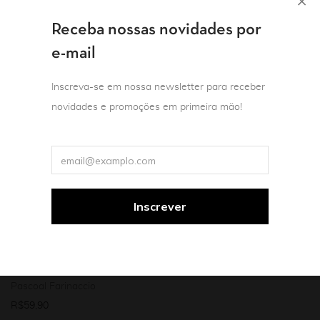
Receba nossas novidades por
e-mail
Inscreva-se em nossa newsletter para receber
novidades e promoções em primeira mão!
Promo
Teoria e crítica literária
Estética & filosofia da arte
Promo
Teoria e crítica literária
A casa, a nostalgia e o
pó: a significação dos
Poesia e filosofia:
ambientes e das coisas
Homenagem a Orides
nas imagens da
Fontela
literatura e do cinema
Orgs.: Patrícia Lavelle / Paulo
em Lampedusa,
Henriques Britto / Henrique
Estrada e Pedro Duarte
Visconti e Cornélio
Penna
R$
59,90
Pascoal Farinaccio
R$
59,90