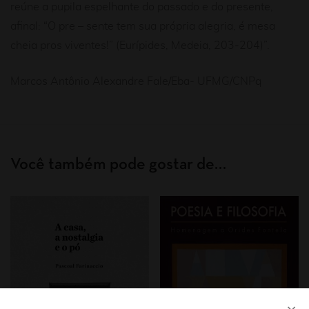
reúne a pupila espelhante do passado e do presente,
afinal: “O pre – sente tem sua própria alegria, é mesa
cheia pros viventes!” (Eurípides, Medeia, 203-204)”.
Marcos Antônio Alexandre Fale/Eba- UFMG/CNPq
Você também pode gostar de…