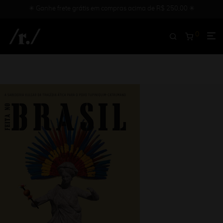
✳︎ Ganhe frete grátis em compras acima de R$ 250,00 ✳︎
0