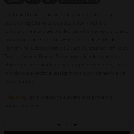
Mulheres
Promo
Teatro
Teoria e crítica literária
“Feita no Brasil é o nome dado para uma teorização
sobre a tragédia Ática pautada pelos insights e
comportamentos poéticos de quatro luminares da cultura
brasileira: João Guimarães Rosa, Mário de Andrade,
Heitor Villa-Lobos e Manuel Bandeira; tessitura crítica de
Tereza Virgínia Ribeiro Barbosa produzida a partir do
olhar atualizado diante de seu tempo. Sem dúvida, uma
mirada que exercita e ressignifica o lugar da teoria e da
práxis teatral.
Clique aqui
para acessar o sumário e as primeiras
páginas do livro.