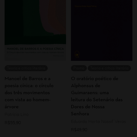
Teoria e crítica literária
Promo
Teoria e crítica literária
Manoel de Barros e a
O oratório poético de
poesia cínica: o círculo
Alphonsus de
dos três movimentos
Guimaraens: uma
com vista ao homem-
leitura do Setenário das
árvore
Dores de Nossa
Senhora
Patrícia Lino
Eduardo Horta Nassif Veras
R$
55,90
R$
49,90