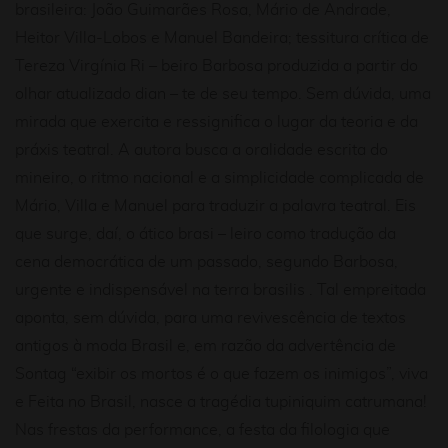
brasileira: João Guimarães Rosa, Mário de Andrade,
Heitor Villa-Lobos e Manuel Bandeira; tessitura crítica de
Tereza Virgínia Ri – beiro Barbosa produzida a partir do
olhar atualizado dian – te de seu tempo. Sem dúvida, uma
mirada que exercita e ressignifica o lugar da teoria e da
práxis teatral. A autora busca a oralidade escrita do
mineiro, o ritmo nacional e a simplicidade complicada de
Mário, Villa e Manuel para traduzir a palavra teatral. Eis
que surge, daí, o ático brasi – leiro como tradução da
cena democrática de um passado, segundo Barbosa,
urgente e indispensável na terra brasilis . Tal empreitada
aponta, sem dúvida, para uma revivescência de textos
antigos à moda Brasil e, em razão da advertência de
Sontag “exibir os mortos é o que fazem os inimigos”, viva
e Feita no Brasil, nasce a tragédia tupiniquim catrumana!
Nas frestas da performance, a festa da filologia que