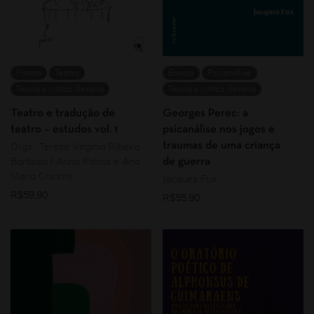
Promo
Teatro
Ensaio
Psicanálise
Teoria e crítica literária
Teoria e crítica literária
Teatro e tradução de
Georges Perec: a
teatro – estudos vol. 1
psicanálise nos jogos e
traumas de uma criança
Orgs.: Tereza Virgínia Ribeiro
de guerra
Barbosa / Anna Palma e Ana
Maria Chiarini
Jacques Fux
R$
59,90
R$
55,90