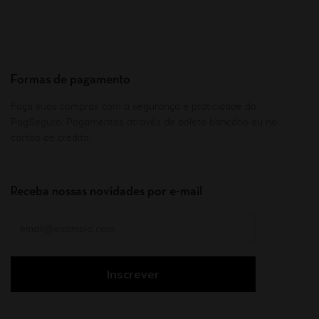
Formas de pagamento
Faça suas compras com a segurança e praticidade do
PagSeguro. Pagamentos através de boleto bancário ou no
cartão de crédito.
Receba nossas novidades por e-mail