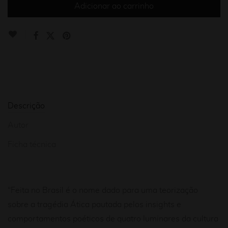
Adicionar ao carrinho
Descrição
Autor
Ficha técnica
“Feita no Brasil é o nome dado para uma teorização
sobre a tragédia Ática pautada pelos insights e
comportamentos poéticos de quatro luminares da cultura