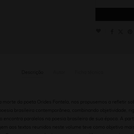
Descrição
Autor
Ficha técnica
 morte da poeta Orides Fontela, nos propusemos a refletir so
poesia brasileira contemporânea, combinando objetividade, ri
ncontra paralelos na poesia brasileira de sua época. A partir
igem aos textos reunidos neste volume teve como objetivo mai