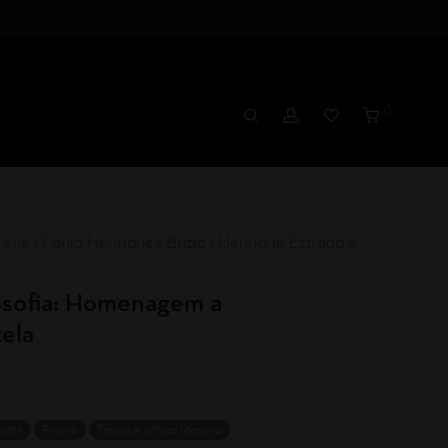
0
velle / Paulo Henriques Britto / Henrique Estrada e
losofia: Homenagem a
ela
 arte
Promo
Teoria e crítica literária