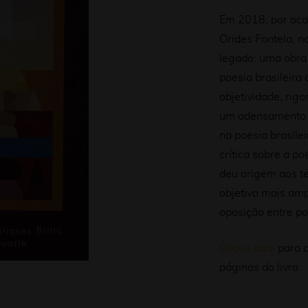
Em 2018, por oca
Orides Fontela, n
legado: uma obra
poesia brasileir
objetividade, rig
um adensamento f
na poesia brasilei
crítica sobre a po
deu origem aos t
objetivo mais amp
oposição entre poe
Clique aqui
para 
páginas do livro.