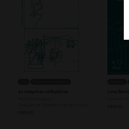
Arte
Teoria e crítica literária
Mulheres
As máquinas celibatárias
Lima Barr
Michel Carrouges
Carmem Ne
Tradução de Eduardo Jorge de Oliveira
R$
59,90
R$
85,90