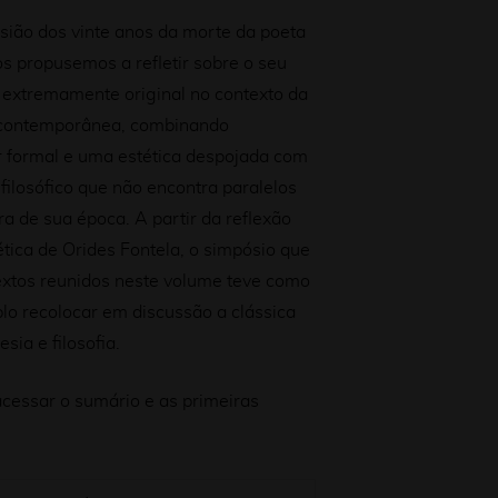
sião dos vinte anos da morte da poeta
os propusemos a refletir sobre o seu
 extremamente original no contexto da
a contemporânea, combinando
or formal e uma estética despojada com
ilosófico que não encontra paralelos
ra de sua época. A partir da reflexão
ética de Orides Fontela, o simpósio que
extos reunidos neste volume teve como
lo recolocar em discussão a clássica
sia e filosofia.
acessar o sumário e as primeiras