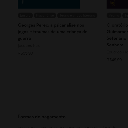
Ensaio
Psicanálise
Teoria e crítica literária
Promo
Te
Georges Perec: a psicanálise nos
O oratório
jogos e traumas de uma criança de
Guimaraen
guerra
Setenário
Senhora
Jacques Fux
Eduardo Ho
R$
55,90
R$
49,90
Formas de pagamento
Faça suas compras com a segurança e praticidade do