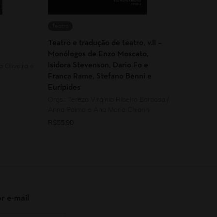
Teatro
Teatro e tradução de teatro, v.II –
Monólogos de Enzo Moscato,
Isidora Stevenson, Dario Fo e
 Oliveira e
Franca Rame, Stefano Benni e
Eurípides
Orgs.: Tereza Virgínia Ribeiro Barbosa /
Anna Palma e Ana Maria Chiarini
R$
55,90
r e-mail