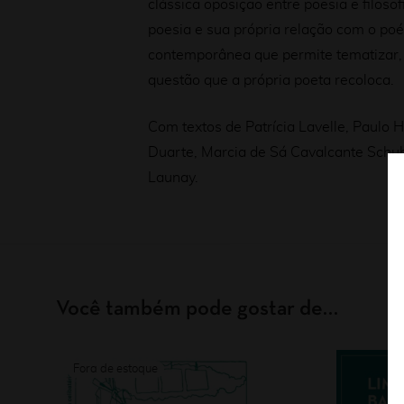
clássica oposição entre poesia e filosof
poesia e sua própria relação com o po
contemporânea que permite tematizar, 
questão que a própria poeta recoloca.
Com textos de Patrícia Lavelle, Paulo
Duarte, Marcia de Sá Cavalcante Schub
Launay.
Você também pode gostar de…