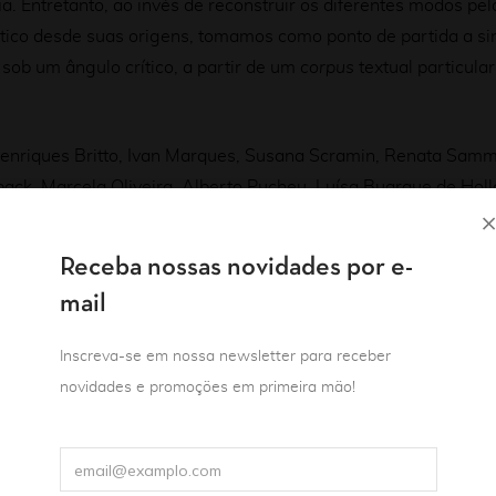
ia. Entretanto, ao invés de reconstruir os diferentes modos pel
ético desde suas origens, tomamos como ponto de partida a si
sob um ângulo crítico, a partir de um
corpus
textual particular
 Henriques Britto, Ivan Marques, Susana Scramin, Renata Samm
ack, Marcela Oliveira, Alberto Pucheu, Luísa Buarque de Hol
Receba nossas novidades por e-
mail
Inscreva-se em nossa newsletter para receber
novidades e promoções em primeira mão!