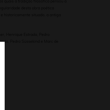
os quais a tradição filosófica pensou a
ngularidade desta obra poética
 e historicamente situado, a antiga
er, Henrique Estrada, Pedro
landa, Pedro Süssekind e Marc de