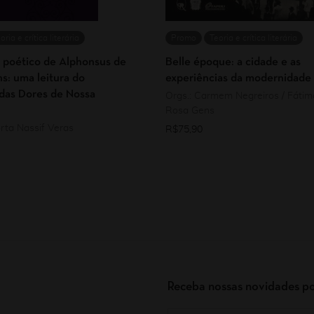
oria e crítica literária
Promo
Teoria e crítica literária
 poético de Alphonsus de
Belle époque: a cidade e as
s: uma leitura do
experiências da modernidade
 das Dores de Nossa
Orgs.: Carmem Negreiros / Fátima
Rosa Gens
rta Nassif Veras
R$
75,90
Receba nossas novidades po