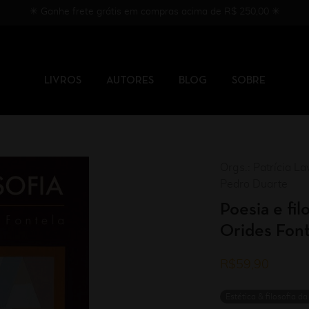
✳︎ Ganhe frete grátis em compras acima de R$ 250,00 ✳︎
LIVROS
AUTORES
BLOG
SOBRE
Orgs.: Patrícia La
Pedro Duarte
Poesia e fi
Orides Font
R$
59,90
Estética & filosofia da