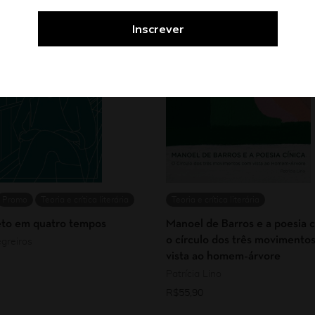
Promo
Teoria e crítica literária
Teoria e crítica literária
eto em quatro tempos
Manoel de Barros e a poesia c
o círculo dos três movimento
greiros
vista ao homem-árvore
Patrícia Lino
R$
55,90