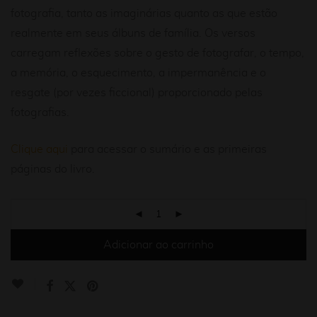
fotografia, tanto as imaginárias quanto as que estão
realmente em seus álbuns de família. Os versos
carregam reflexões sobre o gesto de fotografar, o tempo,
a memória, o esquecimento, a impermanência e o
resgate (por vezes ficcional) proporcionado pelas
fotografias.
Clique aqui
para acessar o sumário e as primeiras
páginas do livro.
Adicionar ao carrinho