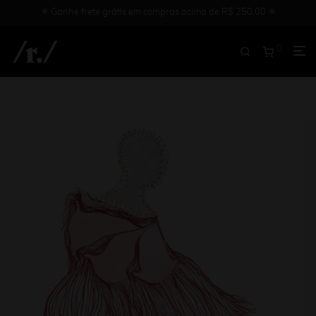
✳︎ Ganhe frete grátis em compras acima de R$ 250,00 ✳︎
0