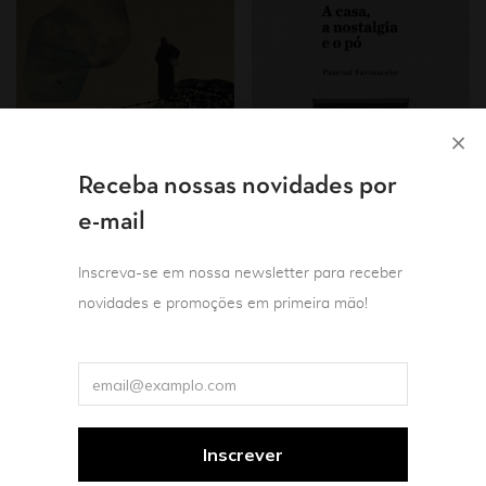
Receba nossas novidades por
e-mail
Inscreva-se em nossa newsletter para receber
novidades e promoções em primeira mão!
Coleção Nos.Otras
Promo
Teoria e crítica literária
Literatura estrangeira
A casa, a nostalgia e o
Mulheres
pó: a significação dos
Tornar-se Palestina
ambientes e das coisas
nas imagens da
Lina Meruane
literatura e do cinema
Tradução de Mariana Sanchez