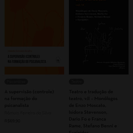
Psicanálise
Teatro
A supervisão (controle)
Teatro e tradução de
na formação do
teatro, v.II – Monólogos
psicanalista
de Enzo Moscato,
Isidora Stevenson,
Rômulo Ferreira da Silva
Dario Fo e Franca
R$
69,90
Rame, Stefano Benni e
Eurípides