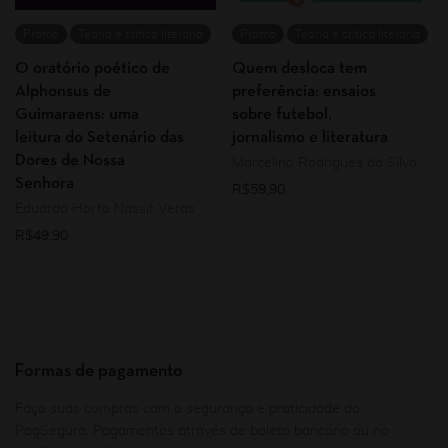
Promo
Teoria e crítica literária
Promo
Teoria e crítica literária
O oratório poético de
Quem desloca tem
Alphonsus de
preferência: ensaios
Guimaraens: uma
sobre futebol,
leitura do Setenário das
jornalismo e literatura
Dores de Nossa
Marcelino Rodrigues da Silva
Senhora
R$
59,90
Eduardo Horta Nassif Veras
R$
49,90
Formas de pagamento
Faça suas compras com a segurança e praticidade do
PagSeguro. Pagamentos através de boleto bancário ou no