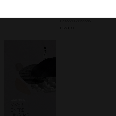
em Lampedusa,
Visconti e Cornélio
R$
69,90
Penna
Pascoal Farinaccio
R$
59,90