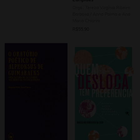
Orgs.: Tereza Virgínia Ribeiro
Barbosa / Anna Palma e Ana
Maria Chiarini
R$
55,90