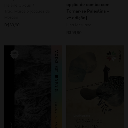
opção de combo com
Hélène Cixous
Tornar-se Palestina –
Trad. Marcelo Jacques de
Moraes
2ª edição]
R$
69,90
Lina Meruane
R$
59,90