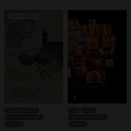
Coleção Nos.Otras
Arte
Ensaio
Literatura estrangeira
Literatura estrangeira
Mulheres
Mulheres