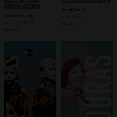
Literatura estrangeira
Literatura estrangeira
Poesia
Mulheres
Romance
Poena Damni
Dezessete anos
Dimitris Lyacos
Colombe Schneck
R$
65,90
R$
55,90