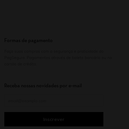
Formas de pagamento
Faça suas compras com a segurança e praticidade do
PagSeguro. Pagamentos através de boleto bancário ou no
cartão de crédito.
Receba nossas novidades por e-mail