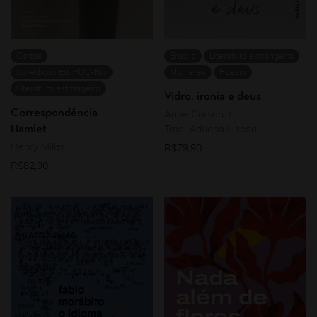
Cartas
Ensaio
Literatura estrangeira
Co-edição Ed. PUC-Rio
Mulheres
Poesia
Literatura estrangeira
Vidro, ironia e deus
Correspondência
Anne Carson
Hamlet
Trad. Adriana Lisboa
Henry Miller
R$
79,90
R$
82,90