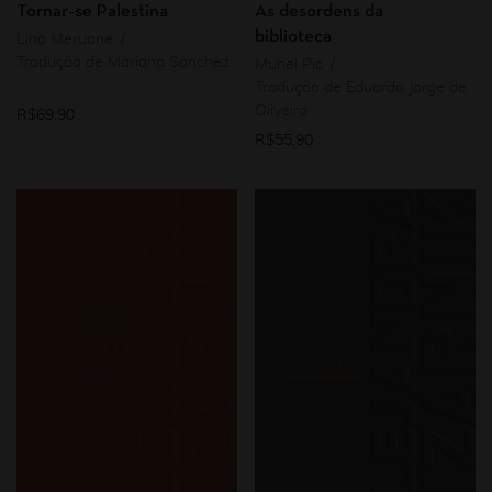
Tornar-se Palestina
As desordens da
biblioteca
Lina Meruane
Tradução de Mariana Sanchez
Muriel Pic
Tradução de Eduardo Jorge de
Oliveira
R$
69,90
R$
55,90