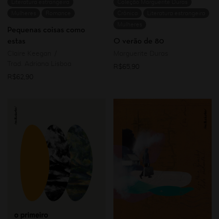
Literatura estrangeira
Coleção Marguerite Duras
Mulheres
Romance
Crônica
Literatura estrangeira
Mulheres
Pequenas coisas como
estas
O verão de 80
Claire Keegan
Marguerite Duras
Trad. Adriana Lisboa
R$
65,90
R$
62,90