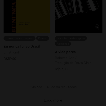
Literatura estrangeira
Poesia
Literatura estrangeira
Romance
Eu nunca fui ao Brasil
A vida porca
Ernst Jandl
Roberto Arlt
R$
59,90
Tradução de Davis Diniz
R$
52,90
Exibindo 1–48 de 50 resultados
Load more