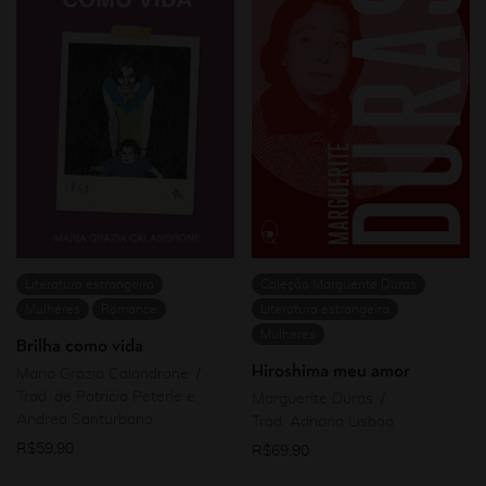
Literatura estrangeira
Coleção Marguerite Duras
Mulheres
Romance
Literatura estrangeira
Mulheres
Brilha como vida
Hiroshima meu amor
Maria Grazia Calandrone
Trad. de Patricia Peterle e
Marguerite Duras
Andrea Santurbano
Trad. Adriana Lisboa
R$
59,90
R$
69,90