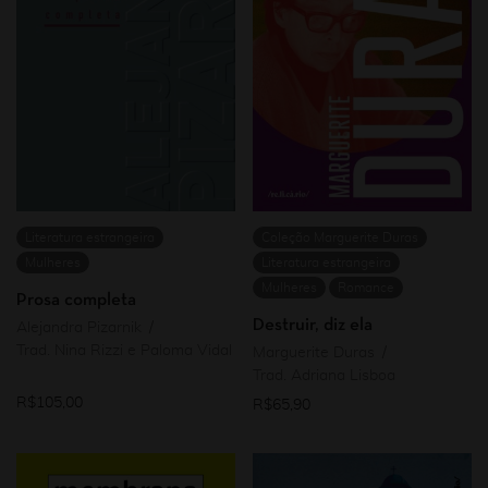
Literatura estrangeira
Coleção Marguerite Duras
Mulheres
Literatura estrangeira
Mulheres
Romance
Prosa completa
Destruir, diz ela
Alejandra Pizarnik
Trad. Nina Rizzi e Paloma Vidal
Marguerite Duras
Trad. Adriana Lisboa
R$
105,00
R$
65,90