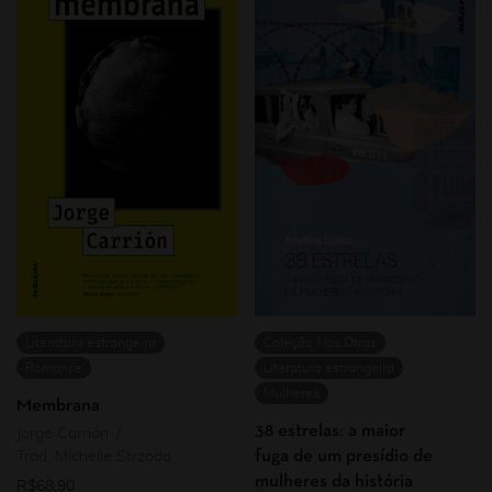
Literatura estrangeira
Coleção Nos.Otras
Romance
Literatura estrangeira
Mulheres
Membrana
38 estrelas: a maior
Jorge Carrión
fuga de um presídio de
Trad. Michelle Strzoda
mulheres da história
R$
68,90