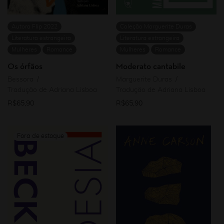
Autora Flip 2022
Coleção Marguerite Duras
Literatura estrangeira
Literatura estrangeira
Mulheres
Romance
Mulheres
Romance
Os órfãos
Moderato cantabile
Bessora
Marguerite Duras
Tradução de Adriana Lisboa
Tradução de Adriana Lisboa
R$
65,90
R$
65,90