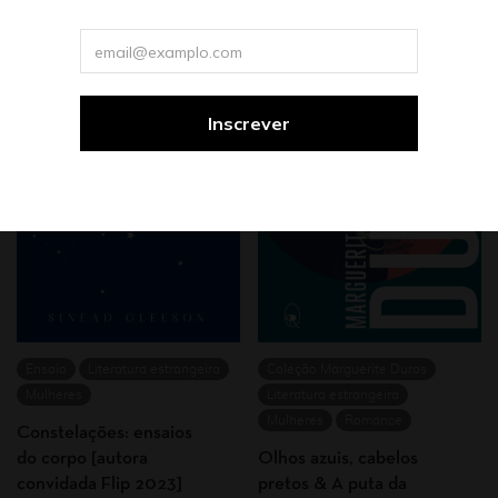
Ensaio
Literatura estrangeira
Coleção Marguerite Duras
Mulheres
Literatura estrangeira
Mulheres
Romance
Constelações: ensaios
do corpo [autora
Olhos azuis, cabelos
convidada Flip 2023]
pretos & A puta da