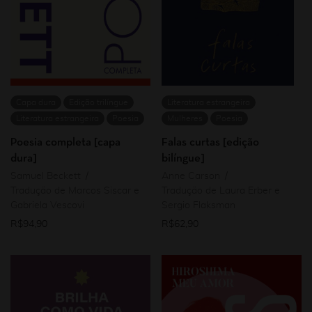
Capa dura
Edição trilíngue
Literatura estrangeira
Literatura estrangeira
Poesia
Mulheres
Poesia
Poesia completa [capa
Falas curtas [edição
dura]
bilíngue]
Samuel Beckett
Anne Carson
Tradução de Marcos Siscar e
Tradução de Laura Erber e
Gabriela Vescovi
Sergio Flaksman
R$
94,90
R$
62,90