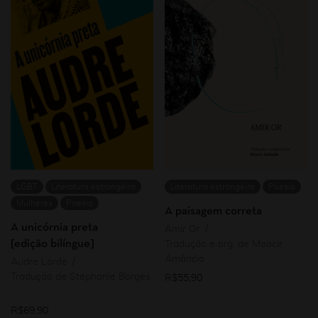
LGBT
Literatura estrangeira
Literatura estrangeira
Poesia
Mulheres
Poesia
A paisagem correta
A unicórnia preta
Amir Or
[edição bilíngue]
Tradução e org. de Moacir
Amâncio
Audre Lorde
Tradução de Stephanie Borges
R$
55,90
R$
69,90