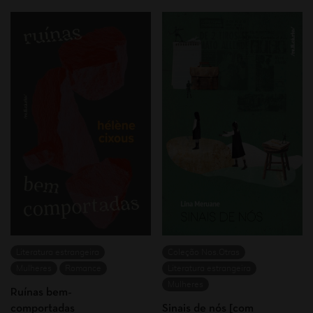
Literatura estrangeira
Coleção Nos.Otras
Mulheres
Romance
Literatura estrangeira
Mulheres
Ruínas bem-
comportadas
Sinais de nós [com