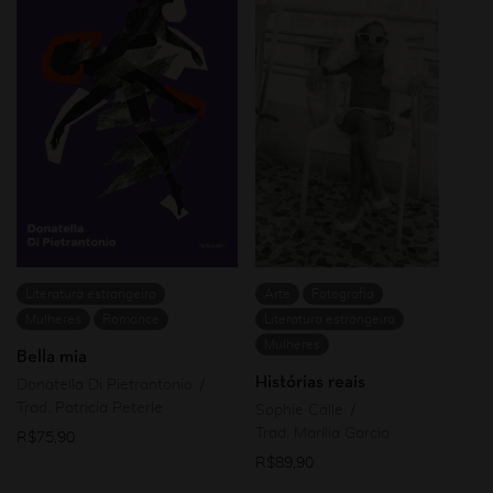
Literatura estrangeira
Arte
Fotografia
Mulheres
Romance
Literatura estrangeira
Mulheres
Bella mia
Histórias reais
Donatella Di Pietrantonio
Trad. Patricia Peterle
Sophie Calle
Trad. Marília Garcia
R$
75,90
R$
89,90