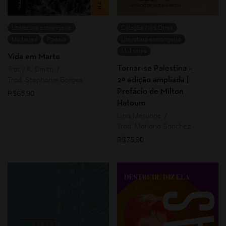
Literatura estrangeira
Coleção Nos.Otras
Mulheres
Poesia
Literatura estrangeira
Mulheres
Vida em Marte
Tornar-se Palestina –
Tracy K. Smith
2ª edição ampliada |
Trad. Stephanie Borges
Prefácio de Milton
R$
65,90
Hatoum
Lina Meruane
Trad. Mariana Sanchez
R$
75,90