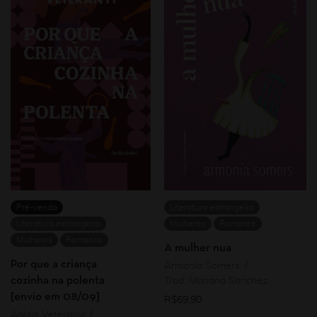
Pré-venda
Literatura estrangeira
Literatura estrangeira
Mulheres
Romance
Mulheres
Romance
A mulher nua
Por que a criança
Armonía Somers
cozinha na polenta
Trad. Mariana Sanchez
[envio em 08/09]
R$
69,90
Aglaja Veteranyi