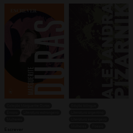
Coleção Marguerite Duras
Edição bilíngue
Ensaio
Literatura estrangeira
Literatura argentina
Mulheres
Literatura estrangeira
Mulheres
Poesia
Escrever