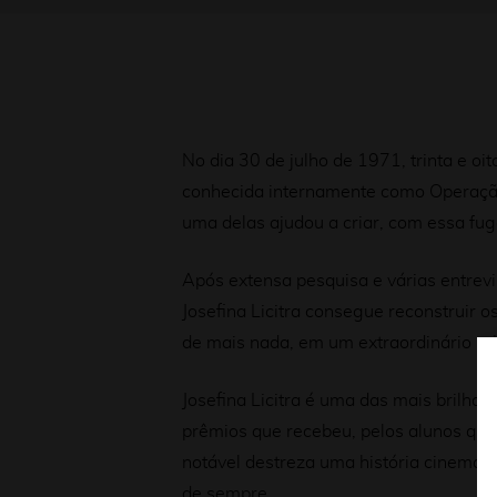
No dia 30 de julho de 1971, trinta e o
conhecida internamente como Operação 
uma delas ajudou a criar, com essa fu
Após extensa pesquisa e várias entrev
Josefina Licitra consegue reconstruir o
de mais nada, em um extraordinário rela
Josefina Licitra é uma das mais brilha
prêmios que recebeu, pelos alunos que i
notável destreza uma história cinemato
de sempre.