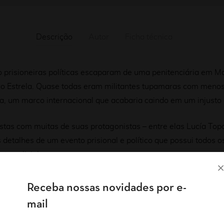
Descrição
Autor
Ficha técnica
ito prisioneiras políticas escaparam de uma penitenciária em
Estrela. Quase todas eram militantes tupamaras com menos d
ga, um marco internacional que acabaria caindo em um injusto
istas com muitas de suas protagonistas – entre elas Lucía To
s detalhes de um evento prisional e político que possui todos 
to policial.
ntes escritoras da América Latina. Ela domina a crônica com m
Receba nossas novidades por e-
nstruiu e, acima de tudo, pelos leitores que cativou. Em
38 Es
mail
gráfica, mas também escreveu, talvez, seu texto mais poderos