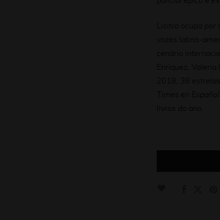
policial épico e ex
Licitra ocupa por
vozes latino-ame
cenário internaci
Enriquez, Valeria
2018,
38 estrela
Times en Español
livros do ano.