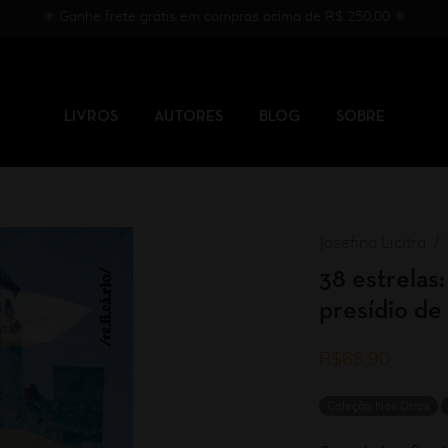
✳︎ Ganhe frete grátis em compras acima de R$ 250,00 ✳︎
LIVROS
AUTORES
BLOG
SOBRE
Josefina Licitra
38 estrelas
presídio de
R$
68,90
Coleção Nos.Otras