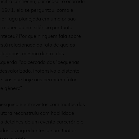
icitra conheceu, por acaso, o ocorrido
e 1971, ela se perguntou: como é
aior fuga planejada em uma prisão
rmanecido em silêncio por tanto
teceu? Por que ninguém fala sobre
está relacionada ao fato de que as
elegadas, mesmo dentro dos
querda, “ao cercado das ‘pequenas
desvalorizado, inofensivo e distante
sivas que hoje nos permitem falar
e gênero”.
esquisa e entrevistas com muitas das
autora reconstruiu com habilidade
s detalhes de um evento carcerário e
todos os ingredientes de um
thriller