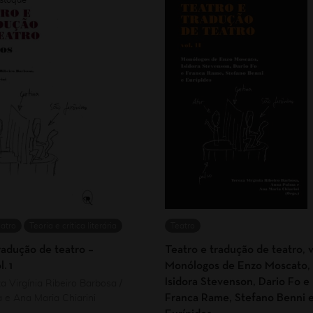
atro
Teoria e crítica literária
Teatro
radução de teatro –
Teatro e tradução de teatro, v.
. 1
Monólogos de Enzo Moscato,
Isidora Stevenson, Dario Fo e
a Virgínia Ribeiro Barbosa /
Franca Rame, Stefano Benni 
 e Ana Maria Chiarini