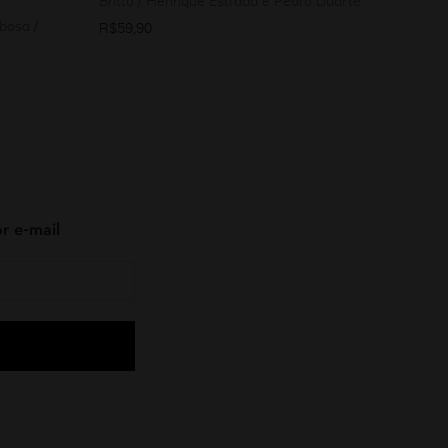
Britto / Henrique Estrada e Pedro Duarte
rbosa /
R$
59,90
r e-mail