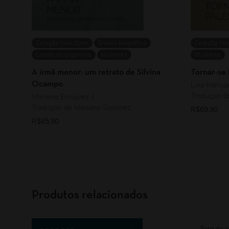
Coleção Nos.Otras
Ensaio biográfico
Coleção Nos
Literatura argentina
Mulheres
Mulheres
A irmã menor: um retrato de Silvina
Tornar-se 
Ocampo
Lina Merua
Tradução d
Mariana Enriquez
Tradução de Mariana Sanchez
R$
69,90
R$
65,90
Produtos relacionados