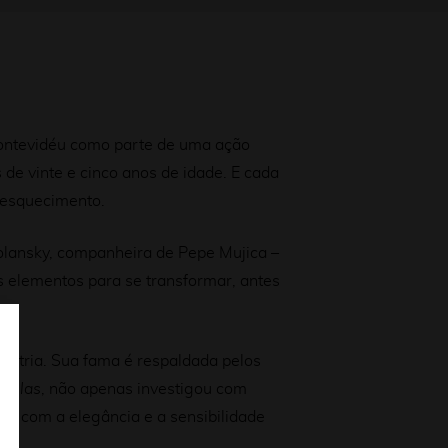
 Montevidéu como parte de uma ação
e vinte e cinco anos de idade. E cada
 esquecimento.
polansky, companheira de Pepe Mujica –
os elementos para se transformar, antes
aestria. Sua fama é respaldada pelos
trelas
, não apenas investigou com
o, com a elegância e a sensibilidade