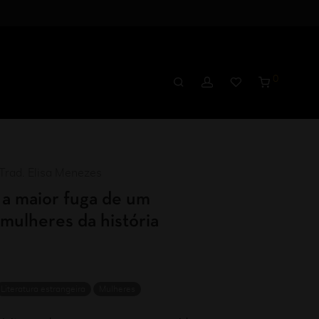
0
Trad. Elisa Menezes
: a maior fuga de um
 mulheres da história
Literatura estrangeira
Mulheres