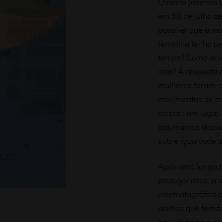
Quando Josefina L
em 30 de julho d
possível que a m
feminina tenha pe
tempo? Como acon
isso? A resposta 
mulheres foram r
movimentos de es
coisas’; um lugar 
das marcas discur
sobre igualdade d
Após uma longa p
protagonistas, a 
cinematográfica o
político que tem 