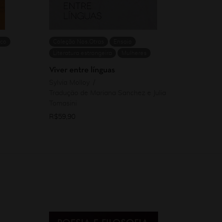
ico
Coleção Nos.Otras
Ensaio
Literatura estrangeira
Mulheres
Viver entre línguas
Sylvia Molloy
Tradução de Mariana Sanchez e Julia
Tomasini
R$
59,90