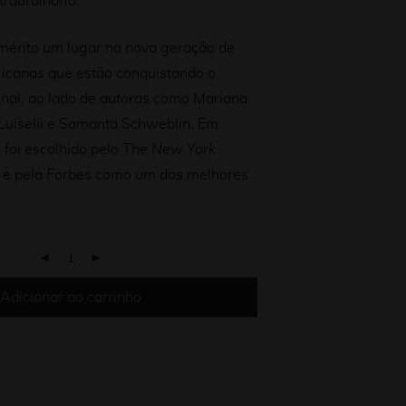
traordinário.
 mérito um lugar na nova geração de
ricanas que estão conquistando o
onal, ao lado de autoras como Mariana
 Luiselli e Samanta Schweblin. Em
s
foi escolhido pelo
The New York
e pela
Forbes
como um dos melhores
Adicionar ao carrinho