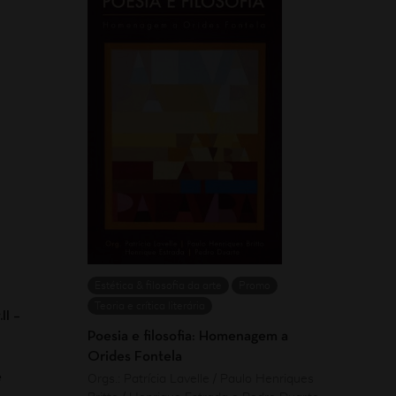
Estética & filosofia da arte
Promo
Teoria e crítica literária
II –
Poesia e filosofia: Homenagem a
Orides Fontela
e
Orgs.: Patrícia Lavelle / Paulo Henriques