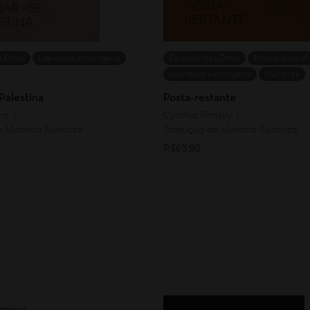
.Otras
Literatura estrangeira
Coleção Nos.Otras
Ensaio biográf
Literatura estrangeira
Mulheres
Palestina
Posta-restante
ne
Cynthia Rimsky
e Mariana Sanchez
Tradução de Mariana Sanchez
R$
65,90