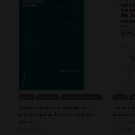
Ensaio
Psicanálise
Teoria e crítica literária
Promo
Te
Georges Perec: a psicanálise nos
Teatro e t
jogos e traumas de uma criança de
estudos vol
guerra
Orgs.: Terez
Anna Palma
Jacques Fux