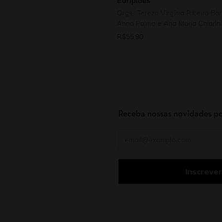
Eurípides
Orgs.: Tereza Virgínia Ribeiro Ba
Anna Palma e Ana Maria Chiarini
R$
55,90
Receba nossas novidades po