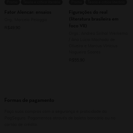
Promo
Teoria e crítica literária
Promo
Teoria e crítica literária
Fator Alencar: ensaios
Figurações do real
(literatura brasileira em
Org.: Marcelo Peloggio
foco VII)
R$
49,90
Orgs.: Andrea Sirihal Werkema
/ Ana Lúcia Machado de
Oliveira e Marcus Vinícius
Nogueira Soares
R$
55,90
Formas de pagamento
Faça suas compras com a segurança e praticidade do
PagSeguro. Pagamentos através de boleto bancário ou no
cartão de crédito.