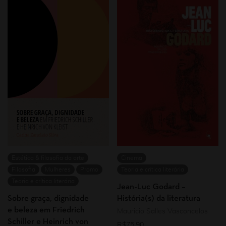
Estética & filosofia da arte
Cinema
Filosofia
Mulheres
Promo
Teoria e crítica literária
Teoria e crítica literária
Jean-Luc Godard –
Sobre graça, dignidade
História(s) da literatura
e beleza em Friedrich
Mauricio Salles Vasconcelos
Schiller e Heinrich von
R$
75,90