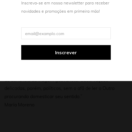
Inscreva-se em nossa newsletter para receber
este livro de viagem, que pode ser lido como um
novidades e promoções em primeira mão!
testemunho ou uma verdadeira alucinação.
Informações, impressões, anedotas, relatos, retratos,
mapas, dúvidas e certezas. Seria a origem uma ficção?
“Escrito com uma perfeição hipnótica, beirando a
miniatura, “Posta-restante” é feito de epifanias calmas,
longe da exaltação obsessiva da viagem beat ou do viés
de denúncia da viagem guevarista. Observações
delicadas, porém, políticas, sem o afã de ler o Outro
procurando domesticar seu sentido.”
María Moreno