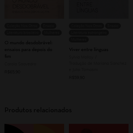
Coleção Nos.Otras
Ensaio
Coleção Nos.Otras
Ensaio
Literatura brasileira
Mulheres
Literatura estrangeira
Mulheres
O mundo desdobrável:
ensaios para depois do
Viver entre línguas
fim
Sylvia Molloy
Tradução de Mariana Sanchez
Carola Saavedra
e Julia Tomasini
R$
65,90
R$
59,90
Produtos relacionados