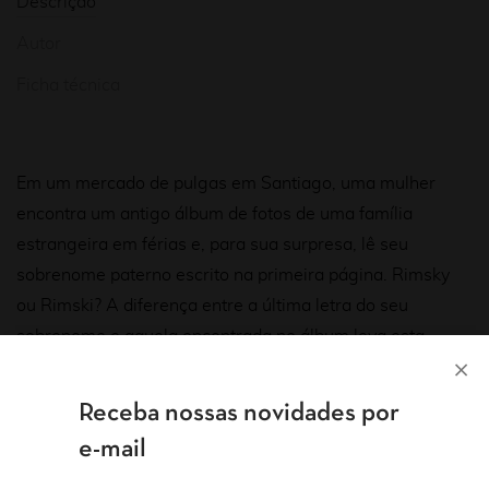
Descrição
Autor
Ficha técnica
Em um mercado de pulgas em Santiago, uma mulher
encontra um antigo álbum de fotos de uma família
estrangeira em férias e, para sua surpresa, lê seu
sobrenome paterno escrito na primeira página. Rimsky
ou Rimski? A diferença entre a última letra do seu
sobrenome e aquela encontrada no álbum leva esta
mulher a atravessar o oceano. Numa jornada em busca
de suas origens, a narradora viaja para a aldeia de
Receba nossas novidades por
Ulanov, na Ucrânia, descobrindo sob o peso da realidade
e-mail
que esse passado é apenas uma ilusão.
O encontro com essas ruínas, antes uma herança, molda