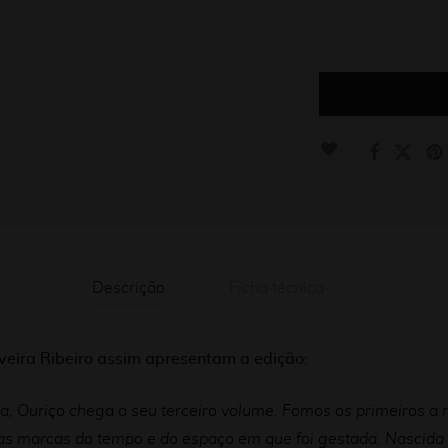
Descrição
Ficha técnica
ilveira Ribeiro assim apresentam a edição:
, Ouriço chega a seu terceiro volume. Fomos os primeiros a 
 as marcas do tempo e do espaço em que foi gestada. Nascida 