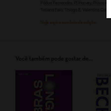
Pádua Fernandes, PJ Harvey, Prisca A
Tatiana Faia, Thiago E, Valentina Cant
Veja aqui o sumário da edição
Você também pode gostar de…