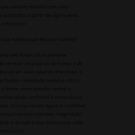
 seu terceiro número com uma
 publicados a partir de agora pelas
e Relicário!
o que norteia esse terceiro número?
urar pelo futuro (num presente
 de remexer os arquivos do humor e da
poesia em seus volumes anteriores, o
 Ouriço – revista de poesia e crítica
e a tomar como questão central a
melhor ainda, conforme o verso-chave
zes, a Ouriço se põe agora a “ordenhar
aca azul-lavável chamada imaginação”,
ela, e de tudo o que orbita a sua volta,
revisíveis.