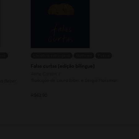
eira
Literatura estrangeira
Mulheres
Poesia
Falas curtas [edição bilíngue]
Anne Carson
Tradução de Laura Erber e Sergio Flaksman
na Beber
R$
62,90