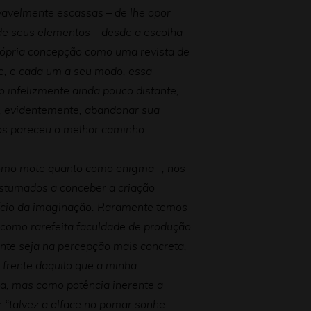
rovavelmente escassas – de lhe opor
 de seus elementos – desde a escolha
rópria concepção como uma revista de
nte, e cada um a seu modo, essa
 infelizmente ainda pouco distante,
m, evidentemente, abandonar sua
nos pareceu o melhor caminho.
como mote quanto como enigma –, nos
stumados a conceber a criação
rcício da imaginação. Raramente temos
 como rarefeita faculdade de produção
te seja na percepção mais concreta,
 frente daquilo que a minha
a, mas como potência inerente a
 “talvez a alface no pomar sonhe