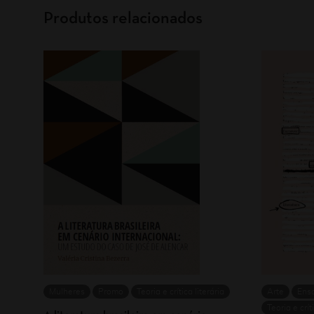
Produtos relacionados
Mulheres
Promo
Teoria e crítica literária
Arte
Ens
Teoria e crít