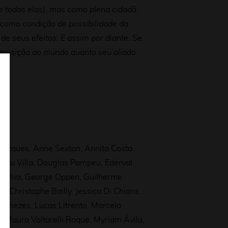
e todas elas), mas como plena cidadã
 como condição de possibilidade da
e seus efeitos. E assim por diante. Se
raposição ao mundo quanto seu aliado
 Marques, Anne Sexton, Annita Costa
irceu Villa, Douglas Pompeu, Ederval
da Silva, George Oppen, Guilherme
an-Christophe Bailly, Jessica Di Chiara,
 Menezes, Lucas Litrento, Marcelo
 Maura Voltarelli Roque, Myriam Ávila,