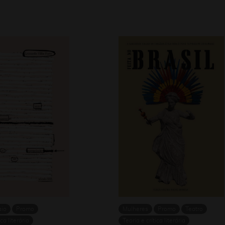
aio
Promo
Mulheres
Promo
Teatro
ica literária
Teoria e crítica literária