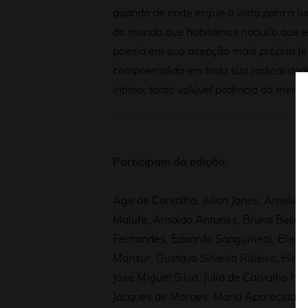
quando de noite ergue a vista para a 
do mundo que habitamos naquilo que el
poesia em sua acepção mais própria (en
compreendida em toda sua radicalidade
íntimo, tanto volúvel potência da mente
Participam da edição:
Age de Carvalho, Allan Jones, Amelia 
Malufe, Arnaldo Antunes, Bruna Beber, 
Fernandes, Edoardo Sanguinetti, Ellen
Mansur, Gustavo Silveira Ribeiro, Hirond
José Miguel Silva, Julia de Carvalho H
Jacques de Moraes, Maria Aparecida Ba