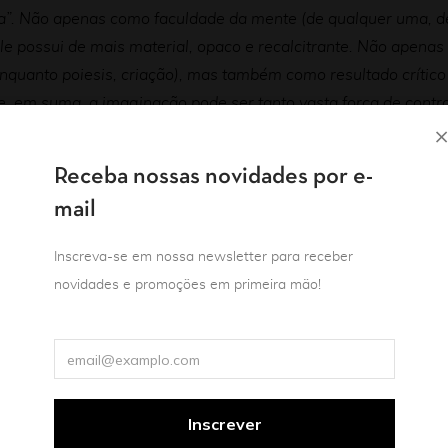
lua”. Não apenas como faculdade da mente (de qualquer uma, d
e possui de mais material, opaco e recalcitrante. Não apenas
quanto poiesis, criação), mas também como resultado crítico d
, em suma, a imaginação pode ser tanto vasta força de cont
 quanto alimento do real.
Receba nossas novidades por e-
mail
Inscreva-se em nossa newsletter para receber
novidades e promoções em primeira mão!
Rosselli, Ana Estaregui, Ana Maria Vasconcelos, Ana Martins
Cide Piquet, Clara Delgado, Daniel Arelli, Danielle Freitas, D
 Maria Vasconcellos, EZLN, Fabiano Calixto, Gabriela Soares 
ina Joshua, Ismar Tirelli Neto, Ítalo Moriconi, Izabela Leal, Je
ansen, Julio Mendonça, Lauro Mesquita, Leonardo Gandolfi, Lu
rbosa, Maria Dolores Rodriguez, Marielle Macé, Masé Lemos,