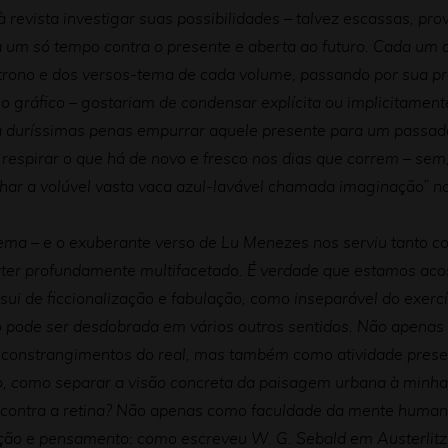
 à revista investigar suas possibilidades – talvez escassas, p
uz a um só tempo contra o presente e aberta ao futuro. Cada um
trono e dos versos-tema de cada volume, passando por sua p
nho gráfico – gostariam de condensar explícita ou implicitame
a duríssimas penas empurrar aquele presente para um passado
 respirar o que há de novo e fresco nos dias que correm – se
nhar a volúvel vasta vaca azul-lavável chamada imaginação” 
tema – e o exuberante verso de Lu Menezes nos serviu tanto 
ter profundamente multifacetado. É verdade que estamos aco
ossui de ficcionalização e fabulação, como inseparável do exe
o pode ser desdobrada em vários outros sentidos. Não apenas
 constrangimentos do real, mas também como atividade presen
ato, como separar a visão concreta da paisagem urbana à minha
encontra a retina? Não apenas como faculdade da mente human
pção e pensamento: como escreveu W. G. Sebald em Austerlitz: