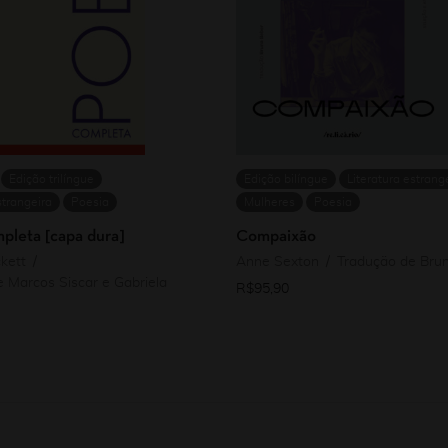
Edição trilíngue
Edição bilíngue
Literatura estrang
strangeira
Poesia
Mulheres
Poesia
pleta [capa dura]
Compaixão
kett
Anne Sexton
Tradução de Bru
 Marcos Siscar e Gabriela
R$
95,90