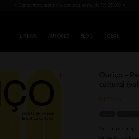
✳︎ Ganhe frete grátis em compras acima de R$ 250,00 ✳︎
LIVROS
AUTORES
BLOG
SOBRE
Ouriço – Rev
cultural (vol
R$
79,90
Poesia
Teoria e crít
Após a publicação
de dezenas de poet