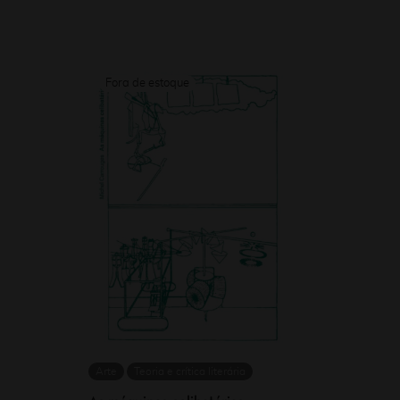
Arte
Teoria e crítica literária