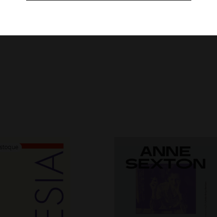
gustoni, Raphael Urweider, Ricardo Domeneck, Rodolfo Mata, 
ori, Walter Benjamin e Yasmin Bidim.