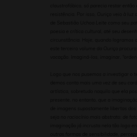
claustrofóbico, só parecia restar então
resistência. Por isso, Ouriço veio à l
de Sebastião Uchoa Leite como seu pa
poesia e crítica cultural, até seu dese
circunstância. Hoje, quando logramos 
este terceiro volume da Ouriço procura
vocação. Imaginá-los, imaginar, “orde
Logo que nos pusemos a investigar o 
demos conta mais uma vez de seu cará
artística, sobretudo naquilo que ela p
presente, no entanto, que a imaginaçã
de imagens supostamente libertas dos
seja no raciocínio mais abstrato: de f
imaginação já incrusta nela tão logo 
outras formas de sensibilidade, perce