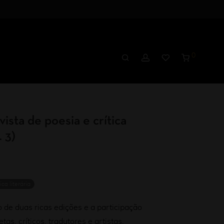
0
ista de poesia e crítica
. 3)
ica literária
 de duas ricas edições e a participação
as, críticos, tradutores e artistas,