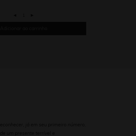
Adicionar ao carrinho
reconhecer, já em seu primeiro número,
de um presente terrível e