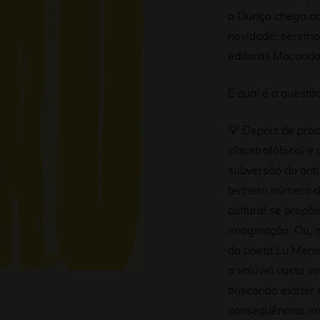
a
Ouriço
chega ao
novidade: seremos
editoras Macondo 
E qual é a questã
💡 Depois de proc
claustrofóbico) e
subversão da anti
terceiro número da
cultural se propõ
imaginação. Ou, 
da poeta Lu Mene
a volúvel vasta v
buscando extrair d
consequências imp