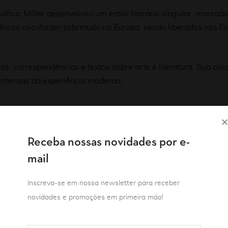
sófica, Miller desenvolveu um estilo literário singular, marcad
livros circularam sobretudo na Europa, sendo liberados nos 
, correspondências e textos sobre arte e literatura. Sua obra 
intensas da experiência moderna.
Receba nossas novidades por e-
mail
Inscreva-se em nossa newsletter para receber
novidades e promoções em primeira mão!