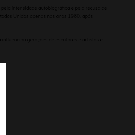
o pela intensidade autobiográfica e pela recusa de
Estados Unidos apenas nos anos 1960, após
influenciou gerações de escritores e artistas e