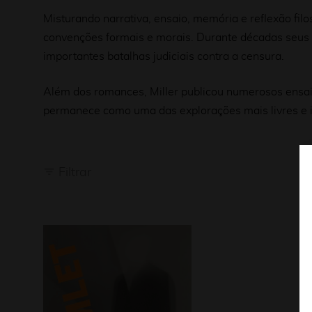
Misturando narrativa, ensaio, memória e reflexão filo
convenções formais e morais. Durante décadas seus 
importantes batalhas judiciais contra a censura.
Além dos romances, Miller publicou numerosos ensaios
permanece como uma das explorações mais livres e 
Filtrar