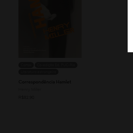
Cartas
Co-edição Ed. PUC-Rio
Literatura estrangeira
Correspondência Hamlet
Henry Miller
R$
82,90