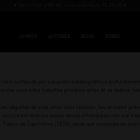
✳︎ Ganhe frete grátis em compras acima de R$ 250,00 ✳︎
LIVROS
AUTORES
BLOG
SOBRE
icano conhecido por sua prosa autobiográfica e profundament
durante anos entre trabalhos precários antes de se dedicar inte
eu algumas de suas obras mais célebres. Seu primeiro grand
ensura em diversos países devido à franqueza com que tratava
e
Trópico de Capricórnio
(1939), obras que consolidaram sua r