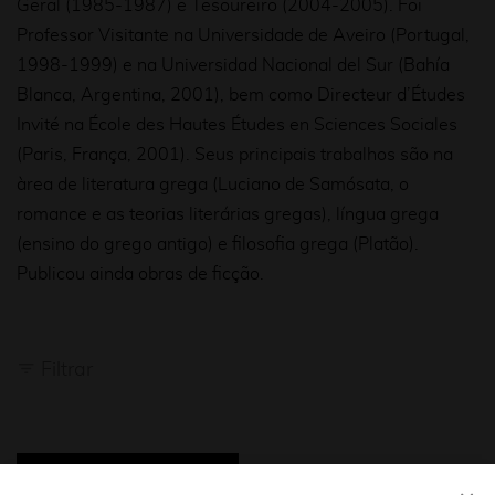
Geral (1985-1987) e Tesoureiro (2004-2005). Foi
Professor Visitante na Universidade de Aveiro (Portugal,
1998-1999) e na Universidad Nacional del Sur (Bahía
Blanca, Argentina, 2001), bem como Directeur d’Études
Invité na École des Hautes Études en Sciences Sociales
(Paris, França, 2001). Seus principais trabalhos são na
àrea de literatura grega (Luciano de Samósata, o
romance e as teorias literárias gregas), língua grega
(ensino do grego antigo) e filosofia grega (Platão).
Publicou ainda obras de ficção.
Filtrar