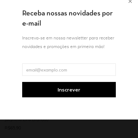
Receba nossas novidades por
e-mail
Inscreva-se em nossa newsletter para receber
novidades e promoções em primeira mão!
Teoria e crítica literária
Antiga musa:
arqueologia da ficção
Jacyntho Lins Brandão
R$
65,90