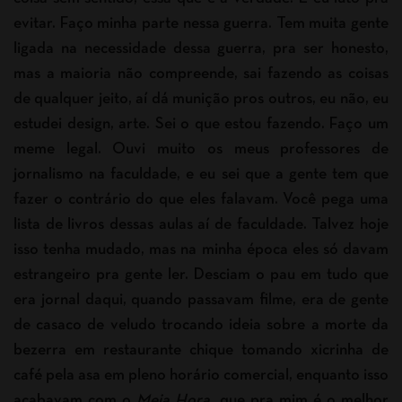
evitar. Faço minha parte nessa guerra. Tem muita gente
ligada na necessidade dessa guerra, pra ser honesto,
mas a maioria não compreende, sai fazendo as coisas
de qualquer jeito, aí dá munição pros outros, eu não, eu
estudei design, arte. Sei o que estou fazendo. Faço um
meme legal. Ouvi muito os meus professores de
jornalismo na faculdade, e eu sei que a gente tem que
fazer o contrário do que eles falavam. Você pega uma
lista de livros dessas aulas aí de faculdade. Talvez hoje
isso tenha mudado, mas na minha época eles só davam
estrangeiro pra gente ler. Desciam o pau em tudo que
era jornal daqui, quando passavam filme, era de gente
de casaco de veludo trocando ideia sobre a morte da
bezerra em restaurante chique tomando xicrinha de
café pela asa em pleno horário comercial, enquanto isso
acabavam com o
Meia Hora
, que pra mim é o melhor