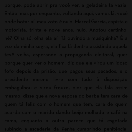
porque, pode abrir pra você ver, a geladeira tá vazia.
Então, mas por enquanto, voltando aqui, vamos lá, você
pode botar aí, meu voto é nulo. Marcel Garcia, capista e
motorista, trinta e nove anos, nulo. Anotou certinho,
né? Olha só, olha ela aí. Tá ouvindo a musiquinha? É a
voz da minha sogra, ela fica lá dentro assistindo aquela
tevê velha, esperando a propaganda eleitoral, quer
porque quer ver o homem, diz que ele virou um idoso
fofo depois da prisão, que pagou seus pecados, e o
presidente mesmo livre com tudo à disposição
embagulhou e virou frouxo, pior que ela fala assim
mesmo, disse que a nova esposa do barba tem cara de
quem tá feliz com o homem que tem, cara de quem
acorda com o marido dando beijo molhado e café na
cama, enquanto a outra parece que tá esgotada
subindo a escadaria da Penha cumprindo penitência,