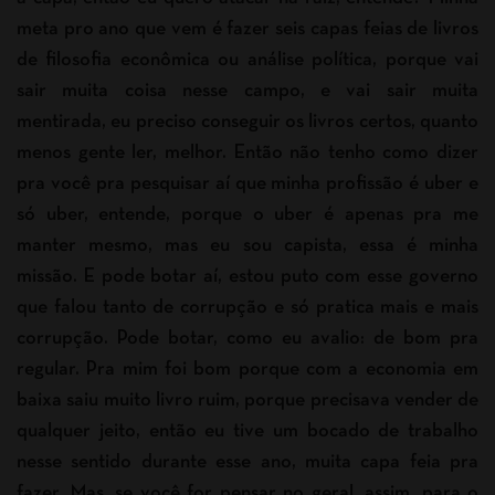
meta pro ano que vem é fazer seis capas feias de livros
de filosofia econômica ou análise política, porque vai
sair muita coisa nesse campo, e vai sair muita
mentirada, eu preciso conseguir os livros certos, quanto
menos gente ler, melhor. Então não tenho como dizer
pra você pra pesquisar aí que minha profissão é uber e
só uber, entende, porque o uber é apenas pra me
manter mesmo, mas eu sou capista, essa é minha
missão. E pode botar aí, estou puto com esse governo
que falou tanto de corrupção e só pratica mais e mais
corrupção. Pode botar, como eu avalio: de bom pra
regular. Pra mim foi bom porque com a economia em
baixa saiu muito livro ruim, porque precisava vender de
qualquer jeito, então eu tive um bocado de trabalho
nesse sentido durante esse ano, muita capa feia pra
fazer. Mas, se você for pensar no geral, assim, para o