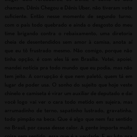
chamam, Dênis Chegou e Dênis Uber, não tiveram voto
suficiente. Então nesse momento de segundo turno,
com o país todo quebrado e ainda o desgosto do meu
time brigando contra o rebaixamento, uma diretoria
cheia de desentendidos sem amor à camisa, anota aí
que eu tô frustrado mesmo. Não comigo, porque não
tinha opção, é com eles lá em Brasília. Votei, apoiei,
mandei notícia pra todo mundo que eu podia, mas não
tem jeito. A corrupção é que nem paletó, quem tá em
lugar de poder usa. O sonho do sujeito que hoje veste
chinelo e camiseta é virar um auxiliar de deputado e daí
você logo vai ver o cara todo metido em sujeira, mas
arrumadinho de terno, sapatinho lustrado, gravatinha,
todo pimpão na beca. Que é algo que nem faz sentido
no Brasil, por causa desse calor. A gente importa muita
coisa sem sentido, essa que é a verdade. E eu luto pra