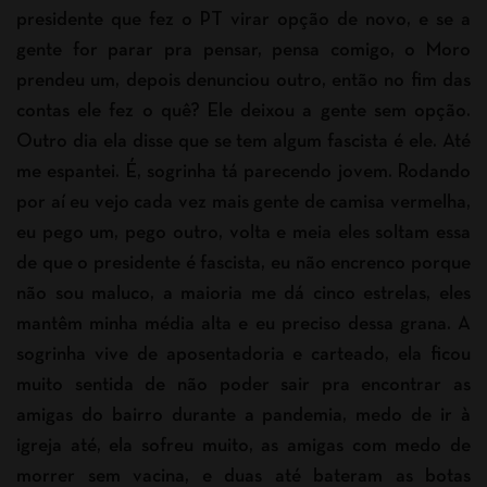
presidente que fez o PT virar opção de novo, e se a
gente for parar pra pensar, pensa comigo, o Moro
prendeu um, depois denunciou outro, então no fim das
contas ele fez o quê? Ele deixou a gente sem opção.
Outro dia ela disse que se tem algum fascista é ele. Até
me espantei. É, sogrinha tá parecendo jovem. Rodando
por aí eu vejo cada vez mais gente de camisa vermelha,
eu pego um, pego outro, volta e meia eles soltam essa
de que o presidente é fascista, eu não encrenco porque
não sou maluco, a maioria me dá cinco estrelas, eles
mantêm minha média alta e eu preciso dessa grana. A
sogrinha vive de aposentadoria e carteado, ela ficou
muito sentida de não poder sair pra encontrar as
amigas do bairro durante a pandemia, medo de ir à
igreja até, ela sofreu muito, as amigas com medo de
morrer sem vacina, e duas até bateram as botas