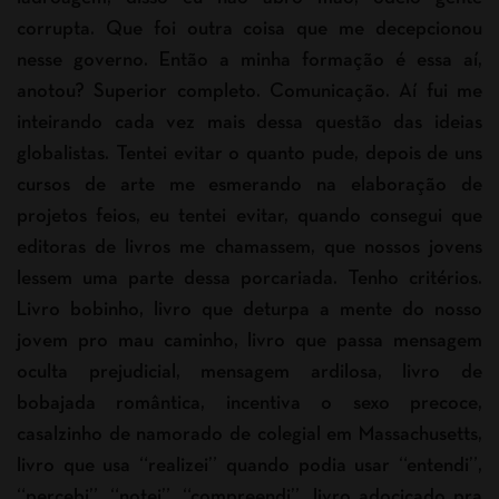
corrupta. Que foi outra coisa que me decepcionou
nesse governo. Então a minha formação é essa aí,
anotou? Superior completo. Comunicação. Aí fui me
inteirando cada vez mais dessa questão das ideias
globalistas. Tentei evitar o quanto pude, depois de uns
cursos de arte me esmerando na elaboração de
projetos feios, eu tentei evitar, quando consegui que
editoras de livros me chamassem, que nossos jovens
lessem uma parte dessa porcariada. Tenho critérios.
Livro bobinho, livro que deturpa a mente do nosso
jovem pro mau caminho, livro que passa mensagem
oculta prejudicial, mensagem ardilosa, livro de
bobajada romântica, incentiva o sexo precoce,
casalzinho de namorado de colegial em Massachusetts,
livro que usa “realizei” quando podia usar “entendi”,
“percebi”, “notei”, “compreendi”, livro adocicado pra