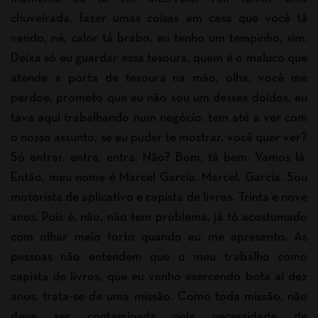
chuveirada, fazer umas coisas em casa que você tá
vendo, né, calor tá brabo, eu tenho um tempinho, sim.
Deixa só eu guardar essa tesoura, quem é o maluco que
atende a porta de tesoura na mão, olha, você me
perdoe, prometo que eu não sou um desses doidos, eu
tava aqui trabalhando num negócio, tem até a ver com
o nosso assunto, se eu puder te mostrar, você quer ver?
Só entrar, entra, entra. Não? Bom, tá bem. Vamos lá.
Então, meu nome é Marcel Garcia. Marcel. Garcia. Sou
motorista de aplicativo e capista de livros. Trinta e nove
anos. Pois é, não, não tem problema, já tô acostumado
com olhar meio torto quando eu me apresento. As
pessoas não entendem que o meu trabalho como
capista de livros, que eu venho exercendo bota aí dez
anos, trata-se de uma missão. Como toda missão, não
deve ser contaminada pela necessidade de