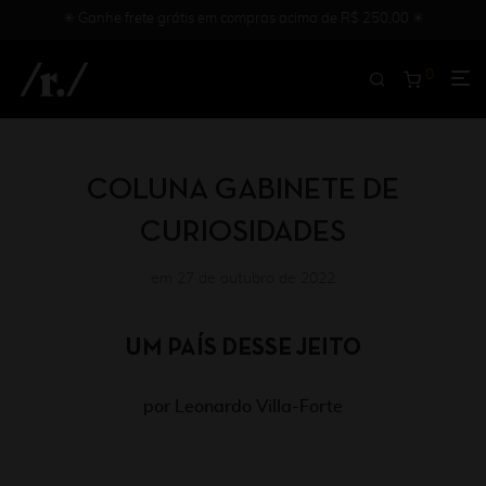
✳︎ Ganhe frete grátis em compras acima de R$ 250,00 ✳︎
0
COLUNA GABINETE DE
CURIOSIDADES
em 27 de outubro de 2022
UM PAÍS DESSE JEITO
por Leonardo Villa-Forte