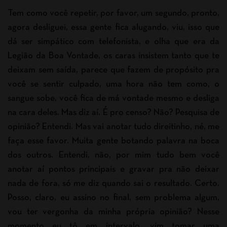
Tem como você repetir, por favor, um segundo, pronto,
agora desliguei, essa gente fica alugando, viu, isso que
dá ser simpático com telefonista, e olha que era da
Legião da Boa Vontade, os caras insistem tanto que te
deixam sem saída, parece que fazem de propósito pra
você se sentir culpado, uma hora não tem como, o
sangue sobe, você fica de má vontade mesmo e desliga
na cara deles. Mas diz aí. É pro censo? Não? Pesquisa de
opinião? Entendi. Mas vai anotar tudo direitinho, né, me
faça esse favor. Muita gente botando palavra na boca
dos outros. Entendi, não, por mim tudo bem você
anotar aí pontos principais e gravar pra não deixar
nada de fora, só me diz quando sai o resultado. Certo.
Posso, claro, eu assino no final, sem problema algum,
vou ter vergonha da minha própria opinião? Nesse
momento eu tô em intervalo, vim tomar uma