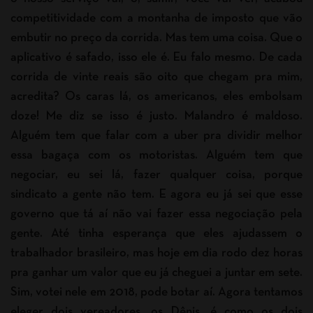
competitividade com a montanha de imposto que vão
embutir no preço da corrida. Mas tem uma coisa. Que o
aplicativo é safado, isso ele é. Eu falo mesmo. De cada
corrida de vinte reais são oito que chegam pra mim,
acredita? Os caras lá, os americanos, eles embolsam
doze! Me diz se isso é justo. Malandro é maldoso.
Alguém tem que falar com a uber pra dividir melhor
essa bagaça com os motoristas. Alguém tem que
negociar, eu sei lá, fazer qualquer coisa, porque
sindicato a gente não tem. E agora eu já sei que esse
governo que tá aí não vai fazer essa negociação pela
gente. Até tinha esperança que eles ajudassem o
trabalhador brasileiro, mas hoje em dia rodo dez horas
pra ganhar um valor que eu já cheguei a juntar em sete.
Sim, votei nele em 2018, pode botar aí. Agora tentamos
eleger dois vereadores, os Dênis, é como os dois