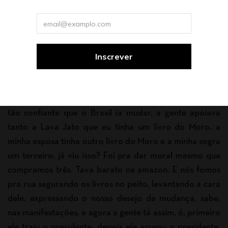
d’água, vem cá, um calor desses, que educação a minha,
pega uma água pra você, tá bom? É legal que você vai
ver duas das minhas capas, eu botei minhas preferidas
emolduradas na parede do banheiro, mas se você
quiser, antes vê aqui, aí você já vê o que eu estava
fazendo, já que você já entrou, olha aí na mesa, aí você
sente logo o clima da família. A gente aqui em casa era
tão confiante que o Brasil ia mudar, a gente apoiava
tanto a Lava Jato que eu tinha um livro do Moro, a
minha esposa tinha outro livro do Moro e a minha sogra
um terceiro, já viu isso? Foi pra dar moral mesmo que
compramos três. Tava barato na amazon. E nós fomos
pra rua segurando os livros no peito, levantando a cara
dele, expressando o nosso desejo de mudança, sabe,
nas manifestações, e agora a gente tá assim, ó, primeiro
ele traiu o presidente, depois ele acusou o presidente,