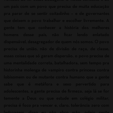
um país com um povo que precisa de muita educação
pra parar de se sentir coitadinho – e de governantes
que deixem o povo trabalhar e escolher livremente. A
gente tem que conhecer a história dos melhores
homens desse país, não ficar lendo enlatado
dispensável, desagregador de quem nós somos. O povo
precisa de união, não de divisão de raça, de classe,
essas coisas que só geram dispersão, o povo precisa de
uma mentalidade correta, batalhadora, sem tempo pra
historinha molenga de vampiro contra princesa contra
lobisomem ou de mutante contra humano que a gente
sabe que é metáfora e sexo pervertido para
adolescentes, a gente precisa de firmeza, seja lá se for
temente a Deus ou que estude em colégio militar,
precisa é foco pra vencer e, claro, tolerância zero com
ladroagem, disso eu não abro mão, odeio gente