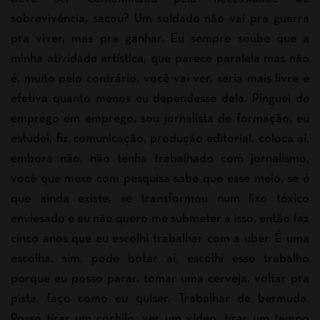
sobrevivência, sacou? Um soldado não vai pra guerra
pra viver, mas pra ganhar. Eu sempre soube que a
minha atividade artística, que parece paralela mas não
é, muito pelo contrário, você vai ver, seria mais livre e
efetiva quanto menos eu dependesse dela. Pinguei de
emprego em emprego, sou jornalista de formação, eu
estudei, fiz comunicação, produção editorial, coloca aí,
embora não, não tenha trabalhado com jornalismo,
você que mexe com pesquisa sabe que esse meio, se é
que ainda existe, se transformou num lixo tóxico
enviesado e eu não quero me submeter a isso, então faz
cinco anos que eu escolhi trabalhar com a uber. É uma
escolha, sim, pode botar aí, escolhi esse trabalho
porque eu posso parar, tomar uma cerveja, voltar pra
pista, faço como eu quiser. Trabalhar de bermuda.
Posso tirar um cochilo, ver um vídeo, tirar um tempo