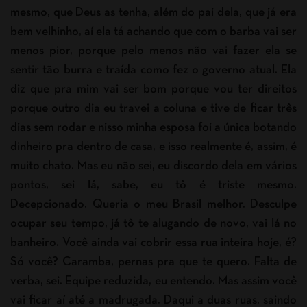
mesmo, que Deus as tenha, além do pai dela, que já era
bem velhinho, aí ela tá achando que com o barba vai ser
menos pior, porque pelo menos não vai fazer ela se
sentir tão burra e traída como fez o governo atual. Ela
diz que pra mim vai ser bom porque vou ter direitos
porque outro dia eu travei a coluna e tive de ficar três
dias sem rodar e nisso minha esposa foi a única botando
dinheiro pra dentro de casa, e isso realmente é, assim, é
muito chato. Mas eu não sei, eu discordo dela em vários
pontos, sei lá, sabe, eu tô é triste mesmo.
Decepcionado. Queria o meu Brasil melhor. Desculpe
ocupar seu tempo, já tô te alugando de novo, vai lá no
banheiro. Você ainda vai cobrir essa rua inteira hoje, é?
Só você? Caramba, pernas pra que te quero. Falta de
verba, sei. Equipe reduzida, eu entendo. Mas assim você
vai ficar aí até a madrugada. Daqui a duas ruas, saindo