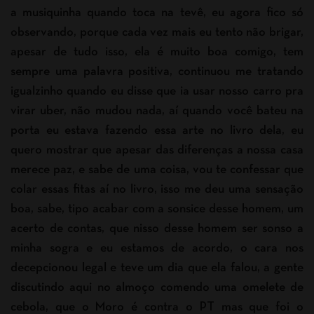
a musiquinha quando toca na tevê, eu agora fico só
observando, porque cada vez mais eu tento não brigar,
apesar de tudo isso, ela é muito boa comigo, tem
sempre uma palavra positiva, continuou me tratando
igualzinho quando eu disse que ia usar nosso carro pra
virar uber, não mudou nada, aí quando você bateu na
porta eu estava fazendo essa arte no livro dela, eu
quero mostrar que apesar das diferenças a nossa casa
merece paz, e sabe de uma coisa, vou te confessar que
colar essas fitas aí no livro, isso me deu uma sensação
boa, sabe, tipo acabar com a sonsice desse homem, um
acerto de contas, que nisso desse homem ser sonso a
minha sogra e eu estamos de acordo, o cara nos
decepcionou legal e teve um dia que ela falou, a gente
discutindo aqui no almoço comendo uma omelete de
cebola, que o Moro é contra o PT mas que foi o