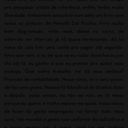
pra pesquisar artista de referência, enfim, tenho muita
liberdade. Anteontem encontrei num sebo um livro com
todas as pinturas de Menotti Del Picchia, livro muito
bem diagramado, vinte reais, deixei no carro, de
intervalo em intervalo já tô quase terminando. Ali na
mesa da sala tem uma conta pra pagar até segunda-
feira que vem, e eu sei que se eu rodar doze horas por
dia até lá, eu ganho o que eu preciso pra quitar essa
bodega. Que outro trabalho me dá essa certeza?
Previsão de rentabilidade. Nesse ramo, se o cara quiser,
ele faz uma grana. Pessoal tá falando aí de direitos disso
e daquilo, pode anotar, eu não sei não, eu tô nessa
porque eu quero, e minha esposa me apoia, essas ideias
de fazer da gente empregado vai tornar tudo mais
caro, vão mandar a gente usar uniforme do aplicativo e
o nosso serviço vai, ó, sumir, você vai ver, acabou