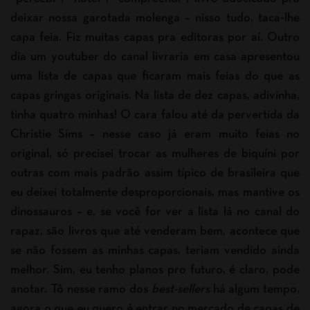
deixar nossa garotada molenga – nisso tudo, taca-lhe
capa feia. Fiz muitas capas pra editoras por aí. Outro
dia um youtuber do canal livraria em casa apresentou
uma lista de capas que ficaram mais feias do que as
capas gringas originais. Na lista de dez capas, adivinha,
tinha quatro minhas! O cara falou até da pervertida da
Christie Sims – nesse caso já eram muito feias no
original, só precisei trocar as mulheres de biquíni por
outras com mais padrão assim típico de brasileira que
eu deixei totalmente desproporcionais, mas mantive os
dinossauros – e, se você for ver a lista lá no canal do
rapaz, são livros que até venderam bem, acontece que
se não fossem as minhas capas, teriam vendido ainda
melhor. Sim, eu tenho planos pro futuro, é claro, pode
anotar. Tô nesse ramo dos
best-sellers
há algum tempo,
agora o que eu quero é entrar no mercado de capas de