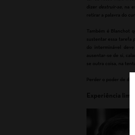
dizer
destruir-se
, na 
retirar a palavra do c
Também é Blanchot q
sustentar essa tarefa
do interminável dev
ausentar-se de si, cala
se outra coisa, na tent
Perder o poder de diz
Experiência limi