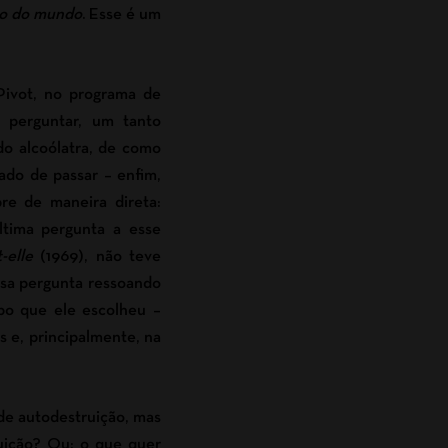
rso do mundo
. Esse é um
Pivot, no programa de
a perguntar, um tanto
do alcoólatra, de como
ado de passar – enfim,
re de maneira direta:
última pergunta a esse
t-elle
(1969), não teve
essa pergunta ressoando
bo que ele escolheu –
 e, principalmente, na
 de autodestruição, mas
ruição? Ou: o que quer