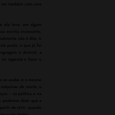
 a ver também com uma
e ela teve, em algum
a escrita incessante,
rmalmente não é dito. A
stá posto, o que já foi
linguagem e destruir
a
o
eu tagarela
e fazer o
ndo se acabe, e o mesmo
s
máquinas de morte
, o
ços – na política e na
, podemos dizer que a
 partir de 1970, quando
ma e seu teatro.