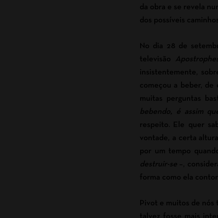
da obra e se revela nu
dos possíveis caminho
No dia 28 de setembr
televisão
Apostrophe
insistentemente, sobr
começou a beber, de c
muitas perguntas bas
bebendo, é assim que
respeito. Ele quer sa
vontade, a certa altur
por um tempo quando 
destruir-se
–, consider
forma como ela contorc
Pivot e muitos de nós 
talvez fosse mais int