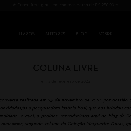
✳︎ Ganhe frete grátis em compras acima de R$ 250,00 ✳︎
LIVROS
AUTORES
BLOG
SOBRE
COLUNA LIVRE
em 3 de fevereiro de 2022
 conversa realizada em 23 de novembro de 2021, por ocasião
convidados/as a pesquisadora Isabela Bosi, que nos brindou co
undidade, o qual, a pedidos, reproduzimos aqui no Blog da Rel
a meu amor
, segundo volume da Coleção Marguerite Duras, qu