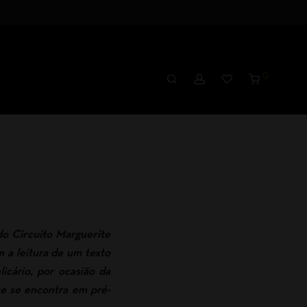
0
 do
Circuito Marguerite
m a leitura de um texto
icário, por ocasião da
e se encontra em pré-