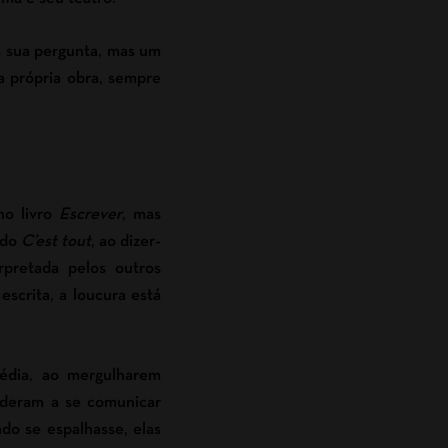
m sua pergunta, mas um
da própria obra, sempre
 no livro
Escrever
, mas
ado
C’est tout
, ao dizer-
erpretada pelos outros
escrita, a loucura está
édia, ao mergulharem
nderam a se comunicar
ado se espalhasse, elas