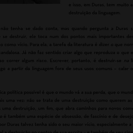
e isso, em Duras, tem muito
destruição da linguagem.
t não tenha se dado conta, mas quando pergunta a Duras s
se destruir, ele toca num dos pontos mais importantes dess
 como vício. Para ela, a tarefa da literatura é dizer o que no
andalosa. Já não faz sentido criar algo que reproduza o que e
iso correr algum risco. Escrever, portanto, é destruir-se
na
ogo a partir da linguagem fora de seus usos comuns – calar 
nica política possível é que o mundo vá a sua perda, que o mu
Mais uma vez: não se trata de uma destruição como querem a
as uma destruição, um fim, que abra caminhos para novos come
io
é também uma espécie de obsessão, de fascínio e de desejo
or Duras talvez tenha sido o seu maior vício, especialmente a
l a destruição no centro de sua escrita – e também de seu cine