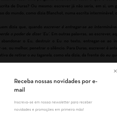
escrita de Duras? Ou mesmo: escrever já não seria, em si, um g
urso do mundo, como dizia Blanchot, numa escrita interminável, 
uem dizia que, quando
escrever é entregar-se ao intermináve
perde o poder de dizer ‘Eu’.
Em outras palavras, ao escrever, a
e abandonar o Eu, destruir o Eu
no
texto, entregar-se ao in
r-se, ou melhor, penetrar o silêncio. Para Duras, escrever é ant
ativa de retirar o
eu
tagarela
, como ela dizia, da frente do
eu qu
er
Eu
já não seria um modo de (auto)destruição?
Receba nossas novidades por e-
te
mail
Em outra entrevista, de 1987,
Inscreva-se em nossa newsletter para receber
a escrever para fazer o silêncio
novidades e promoções em primeira mão!
qual seria esmagada – como