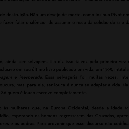
 de destruição. Não um desejo de morte, como insinua Pivot e
fazer falar o silêncio, de assumir o risco da solidão de si e 
é, ainda, ser selvagem. Ela diz isso talvez pela primeira vez
nclusive em seu último livro publicado em vida, em 1995, intitul
lvagem e inesperada
. Essa selvageria foi, muitas vezes, int
cura, mas, para ela, ser louca é nunca se adaptar à vida. Na 
. Só quem é louco escreve completamente.
o às mulheres que, na Europa Ocidental, desde a Idade M
idão, esperando os homens regressarem das Cruzadas, apre
ores e as pedras. Para prevenir que esse discurso não codific