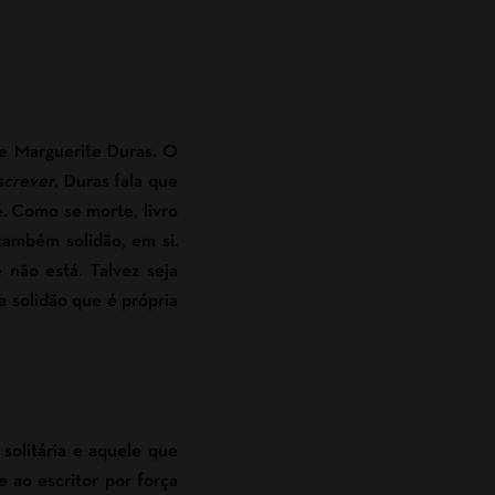
e Marguerite Duras. O
screver
, Duras fala que
e. Como se morte, livro
também solidão, em si.
 não está. Talvez seja
 solidão que é própria
solitária e aquele que
e ao escritor por força