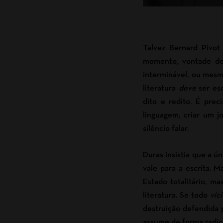
Talvez Bernard Pivo
momento, vontade de 
interminável, ou mesmo
literatura
deve
ser esc
dito e redito. É prec
linguagem, criar um j
silêncio falar.
Duras insistia que a ú
vale para a escrita. 
Estado totalitário, m
literatura. Se todo
víc
destruição defendida p
assume de forma radica