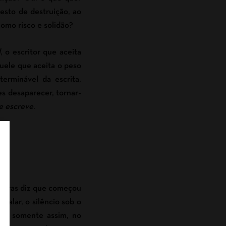
esto de destruição, ao
como risco e solidão?
l
, o escritor que aceita
quele que aceita o peso
terminável da escrita,
es desaparecer, tornar-
e escreve
.
 Duras diz que começou
 falar, o silêncio sob o
 se somente assim, no