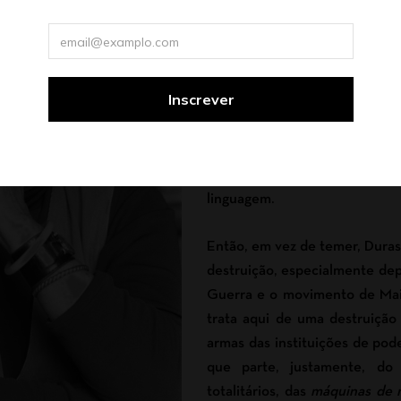
limiar do dizível, que a l
produzida. Ela escrevia movi
fim do mundo, no extremo de
Para Duras, portanto, escrev
próximo de uma experiência li
de escrever, e sem isso a escri
com essa intensidade que ela 
no fim do mundo, no limite 
linguagem.
Então, em vez de temer, Duras
destruição, especialmente dep
Guerra e o movimento de Maio
trata aqui de uma destruição
armas das instituições de pod
que parte, justamente, do
totalitários, das
máquinas de 