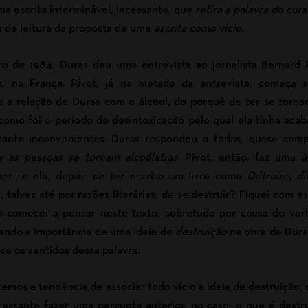
ma escrita interminável, incessante, que
retira a palavra do cu
s de leitura da proposta de uma
escrita como vício
.
o de 1984, Duras deu uma entrevista ao jornalista Bernard 
s
, na França. Pivot, já na metade da entrevista, começa 
e a relação de Duras com o álcool, do porquê de ter se torna
omo foi o período de desintoxicação pelo qual ela tinha acab
tante inconvenientes. Duras respondeu a todas, quase semp
 as pessoas se tornam alcoólatras
. Pivot, então, faz uma 
ber se ela, depois de ter escrito um livro como
Détruire, di
a, talvez até por razões literárias, de se destruir? Fiquei com 
comecei a pensar neste texto, sobretudo por causa do ver
ando a importância de uma ideia de
destruição
na obra de Duras
e os sentidos dessa palavra.
temos a tendência de associar todo vício à ideia de destruição,
eressante fazer uma pergunta anterior, no caso: o que é dest