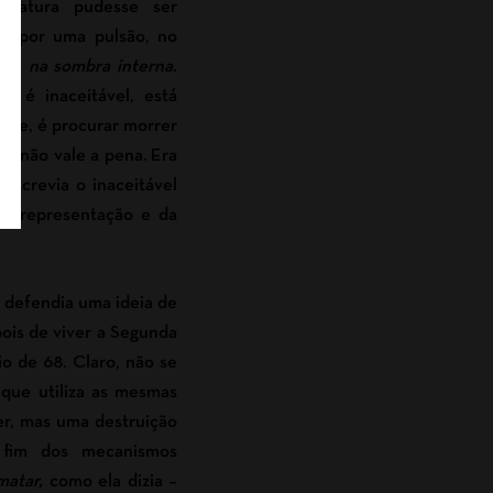
iteratura pudesse ser
da por uma pulsão, no
 si,
na sombra interna.
er é inaceitável, está
mite, é procurar morrer
ta não vale a pena. Era
escrevia o inaceitável
da representação e da
 defendia uma ideia de
ois de viver a Segunda
 de 68. Claro, não se
 que utiliza as mesmas
er, mas uma destruição
 fim dos mecanismos
matar,
como ela dizia –