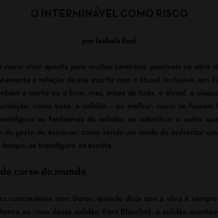
O INTERMINÁVEL COMO RISCO
por Isabela Bosi
a como vício
aponta para muitos caminhos possíveis na obra d
ustamente a relação da sua escrita com o álcool. Inclusive, em
E
ambém a morte ou o livro, mas, antes de tudo, o álcool, o uísqu
fundação, como base, a solidão – ou melhor: como se fossem 
transfigura os fantasmas da solidão, ao substituir o outro que
o do gesto de escrever, como sendo um modo de enfrentar uma
 tempo, se transfigura
na
escrita.
a do curso do mundo
ez concordasse com Duras, quando dizia que a obra é sempre 
tence ao risco dessa solidão. Para Blanchot, a solidão acontec