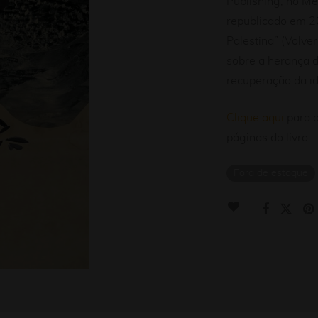
Publishing, no Mé
republicado em 2
Palestina” (Volve
sobre a herança do
recuperação da id
Clique aqui
para a
páginas do livro.
Fora de estoque