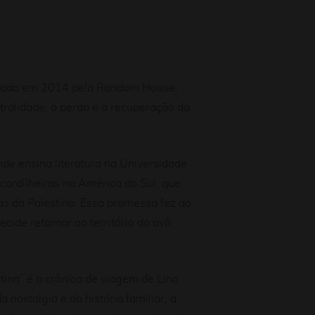
blicado em 2014 pela Random House,
stralidade, a perda e a recuperação da
de ensina literatura na Universidade
 cordilheiras na América do Sul, que
as da Palestina. Essa promessa fez do
ide retornar ao território do avô.
tina” é a crônica de viagem de Lina
nostalgia e da história familiar, a