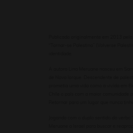
Publicado originalmente em 2013 pela 
“Tornar-se Palestina” (Volverse Palesti
identidade.
A autora Lina Meruane nasceu em Santi
de Nova Iorque. Descendente de palesti
prometia uma vida como a vivida em Bei
Chile o país com a maior comunidade pa
Retornar para um lugar que nunca tinh
Jogando com o duplo sentido do verbo “
Meruane a Israel para buscar e reapropr