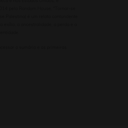
xico e nos Estados Unidos, e
014 pela Random House, “Tornar-se
rse Palestina) é um relato contundente
 exílio, a ancestralidade, a perda e a
entidade.
cessar o sumário e as primeiras