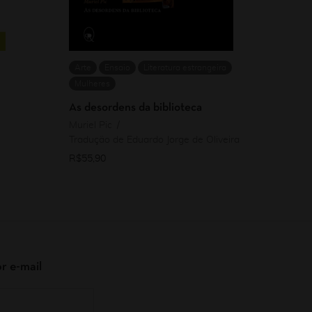
Arte
Ensaio
Literatura estrangeira
Mulheres
As desordens da biblioteca
Muriel Pic
Tradução de Eduardo Jorge de Oliveira
R$
55,90
r e-mail