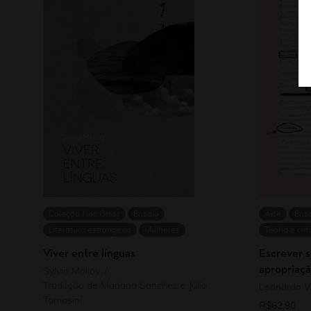
Coleção Nos.Otras
Ensaio
Arte
Ens
Literatura estrangeira
Mulheres
Teoria e crít
Viver entre línguas
Escrever s
apropriaçã
Sylvia Molloy
Tradução de Mariana Sanchez e Julia
Leonardo Vi
Tomasini
R$
62,90