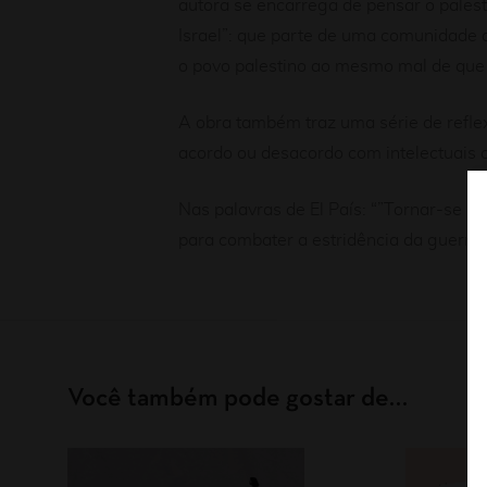
autora se encarrega de pensar o palest
Israel”: que parte de uma comunidade 
o povo palestino ao mesmo mal de que 
A obra também traz uma série de reflexõe
acordo ou desacordo com intelectuais
Nas palavras de El País: “”Tornar-se P
para combater a estridência da guerra c
Você também pode gostar de…