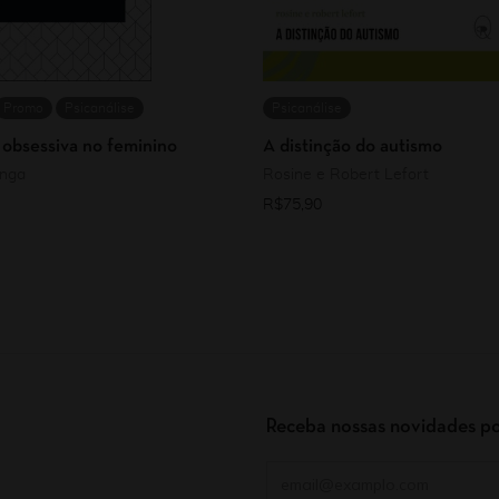
Promo
Psicanálise
Psicanálise
 obsessiva no feminino
A distinção do autismo
enga
Rosine e Robert Lefort
R$
75,90
Receba nossas novidades po