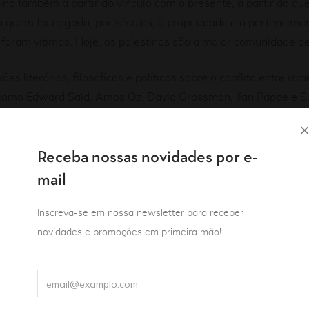
ino também a partir do vínculo com o presente, a partir do qu
a quem foi negada, por séculos, a propriedade e o pertencim
foram vítimas. Hoje, os palestinos são a maior comunidade d
s literárias, filosóficas e políticas sobre o conflito entre isr
 como Edward Said, Amos Oz, David Grossman, Ilan Pappe e S
alestina” é um belo livro que parece escrito em voz baixa, em
om a intimidade da literatura.”
Receba nossas novidades por e-
mail
Inscreva-se em nossa newsletter para receber
novidades e promoções em primeira mão!