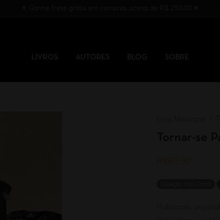
✳︎ Ganhe frete grátis em compras acima de R$ 250,00 ✳︎
LIVROS
AUTORES
BLOG
SOBRE
Lina Meruane
T
Tornar-se P
R$
69,90
Coleção Nos.Otras
Publicado origina