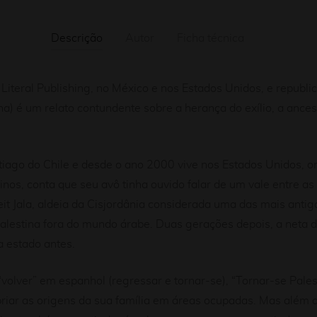
Descrição
Autor
Ficha técnica
Literal Publishing, no México e nos Estados Unidos, e repu
na) é um relato contundente sobre a herança do exílio, a ance
ago do Chile e desde o ano 2000 vive nos Estados Unidos, on
nos, conta que seu avô tinha ouvido falar de um vale entre as
t Jala, aldeia da Cisjordânia considerada uma das mais antig
lestina fora do mundo árabe. Duas gerações depois, a neta dec
a estado antes.
volver” em espanhol (regressar e tornar-se), “Tornar-se Pales
iar as origens da sua família em áreas ocupadas. Mas além da 