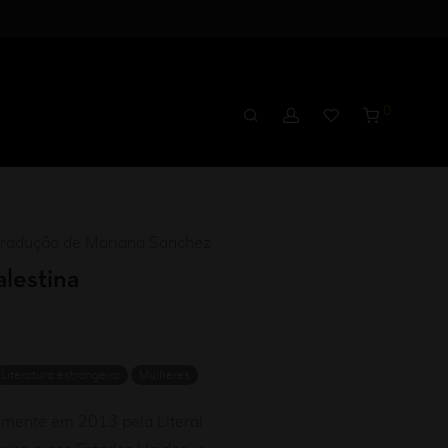
0
radução de Mariana Sanchez
alestina
Literatura estrangeira
Mulheres
lmente em 2013 pela Literal