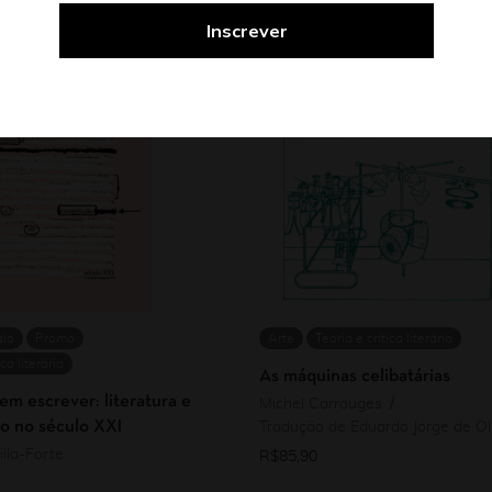
aio
Promo
Arte
Teoria e crítica literária
ica literária
As máquinas celibatárias
em escrever: literatura e
Michel Carrouges
o no século XXI
Tradução de Eduardo Jorge de Oli
lla-Forte
R$
85,90