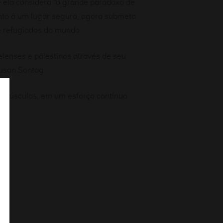
e ela considera “o grande paradoxo de
ento a um lugar seguro, agora submeta
e refugiados do mundo.
aelenses e palestinos através de seu
usan Sontag.
 minúsculas, em um esforço contínuo