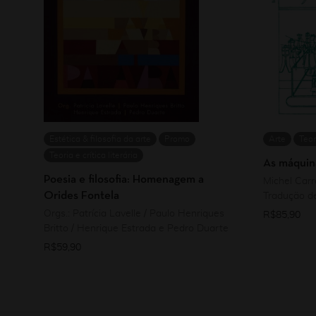
Estética & filosofia da arte
Promo
Arte
Teor
Teoria e crítica literária
As máquina
Poesia e filosofia: Homenagem a
Michel Car
Orides Fontela
Tradução de
Orgs.: Patrícia Lavelle / Paulo Henriques
R$
85,90
Britto / Henrique Estrada e Pedro Duarte
R$
59,90