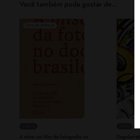
Você também pode gostar de…
Cinema
Teatro
A mise-en-film da fotografia no
Degolarra