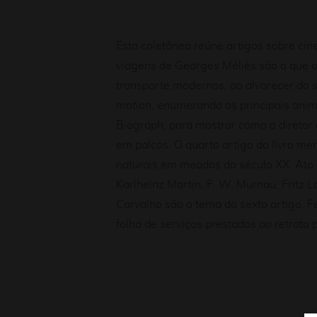
Esta coletânea reúne artigos sobre cin
viagens de Georges Méliès são o que o
transporte modernos, ao alvorecer do 
motion
, enumerando as principais anim
Biograph, para mostrar como o diretor 
em palcos. O quarto artigo do livro me
naturais em meados do século XX. Ato c
Karlheinz Martin, F. W. Murnau, Fritz L
Carvalho são o tema do sexto artigo. F
folha de serviços prestados ao retrat