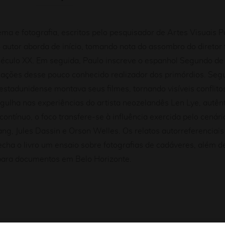
ema e fotografia, escritos pelo pesquisador de Artes Visuais 
 autor aborda de início, tomando nota do assombro do direto
século XX. Em seguida, Paulo inscreve o espanhol Segundo d
ações desse pouco conhecido realizador dos primórdios. Segu
estadunidense montava seus filmes, tornando visíveis conflito
rgulha nas experiências do artista neozelandês Len Lye, autê
ontínuo, o foco transfere-se à influência exercida pelo cená
ang, Jules Dassin e Orson Welles. Os relatos autorreferenciais
echa o livro um ensaio sobre fotografias de cadáveres, além d
o para documentos em Belo Horizonte.