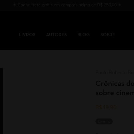
✳︎ Ganhe frete grátis em compras acima de R$ 250,00 ✳︎
LIVROS
AUTORES
BLOG
SOBRE
Paulo Roberto Ba
Crônicas do
sobre cinem
R$
49,90
Cinema