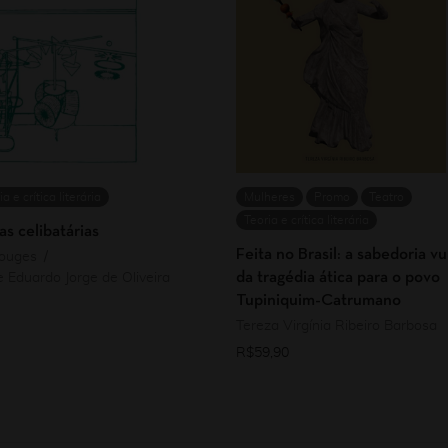
ia e crítica literária
Mulheres
Promo
Teatro
Teoria e crítica literária
s celibatárias
Feita no Brasil: a sabedoria vu
rouges
da tragédia ática para o povo
 Eduardo Jorge de Oliveira
Tupiniquim-Catrumano
Tereza Virgínia Ribeiro Barbosa
R$
59,90