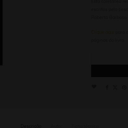
Esta coletânea re
escritos pelo pes
Roberto Barbosa.
Clique aqui
para a
páginas do livro.
Descrição
Autor
Ficha técnica