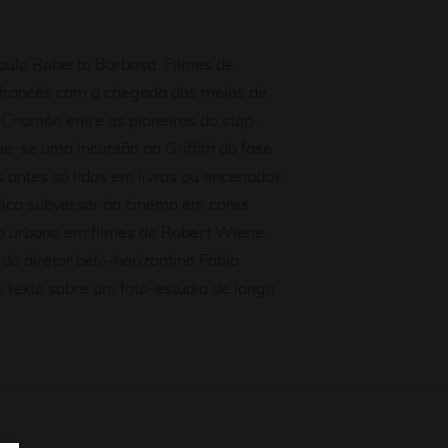
Paulo Roberto Barbosa. Filmes de
r francês com a chegada dos meios de
e Chomón entre os pioneiros do
stop-
e-se uma incursão ao Griffith da fase
s antes só lidos em livros ou encenados
ntico subversor do cinema em cores
rio urbano em filmes de Robert Wiene,
 do diretor belo-horizontino Fábio
e texto sobre um foto-estúdio de longa