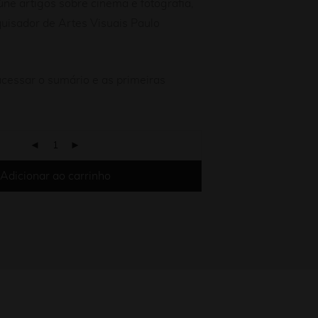
úne artigos sobre cinema e fotografia,
quisador de Artes Visuais Paulo
cessar o sumário e as primeiras
Adicionar ao carrinho