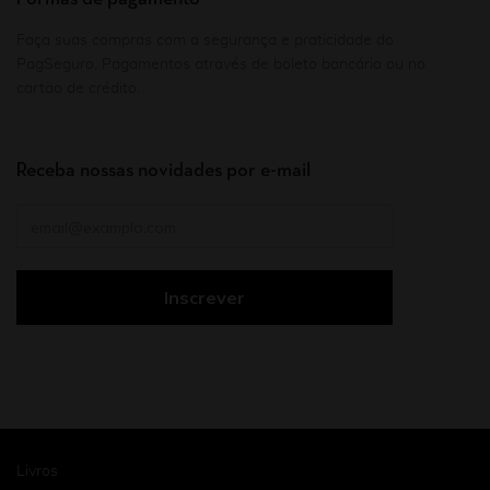
Faça suas compras com a segurança e praticidade do
PagSeguro. Pagamentos através de boleto bancário ou no
cartão de crédito.
Receba nossas novidades por e-mail
Livros