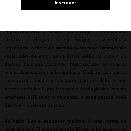
interessada, a lacuna como presente que nos
ofertamos, a promessa do tédio, a lacuna supersticiosa,
a leitura fracassada, a evasão do difícil, as aversões
imprescindíveis, a lacuna obstinada, a monogamia
literária, a chegada tardia. Porque a aversão, a
implicância, o tédio e o sentido de fracasso também são
variedades do amor pelos livros, estão na ordem do
desejo, mais que do dever. Mas isso sou eu com as
minhas lacunas, é a minha tipologia. Cada pessoa tem as
suas razões muito justas para não ter lido o que
preferiu não ler. É por isso que a tipologia das lacunas
amorosas está sempre mudando, e cada pessoa pode
descobrir quais são as suas.
Relicário: Ler e esquecer também é uma forma de
criar lacunas. O esquecimento literário te assusta ou