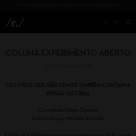
✳︎ Ganhe frete grátis em compras acima de R$ 250,00 ✳︎
0
COLUNA EXPERIMENTO ABERTO
em 22 de junho de 2026
OS LIVROS QUE NÃO LEMOS TAMBÉM CONTAM A
NOSSA HISTÓRIA
Convidado Felipe Charbel
Entrevista por Michelle Strzoda
Existe uma biblioteca que carregamos para toda parte.