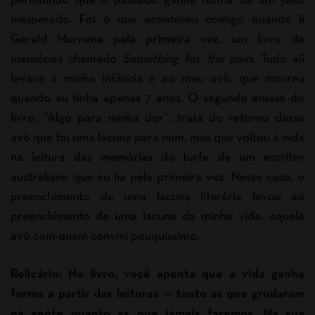
permitindo que o passado ganhe forma de um jeito
inesperado. Foi o que aconteceu comigo quando li
Gerald Murnane pela primeira vez, um livro de
memórias chamado
Something for the pain
. Tudo ali
levava à minha infância e ao meu avô, que morreu
quando eu tinha apenas 7 anos. O segundo ensaio do
livro, “Algo para minha dor”, trata do retorno desse
avô que foi uma lacuna para mim, mas que voltou à vida
na leitura das memórias do turfe de um escritor
australiano que eu lia pela primeira vez. Nesse caso, o
preenchimento de uma lacuna literária levou ao
preenchimento de uma lacuna da minha vida, aquele
avô com quem convivi pouquíssimo.
Relicário: No livro, você aponta que a vida ganha
forma a partir das leituras — tanto as que grudaram
na gente quanto as que jamais faremos. Na sua