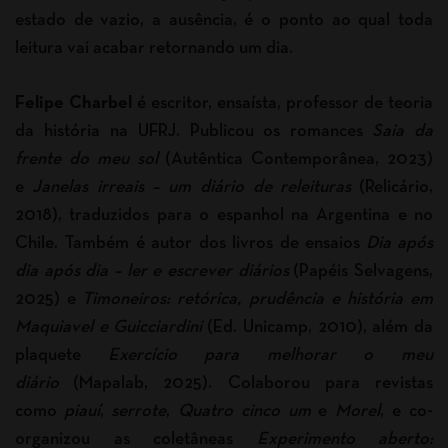
estado de vazio, a ausência, é o ponto ao qual toda
leitura vai acabar retornando um dia.
Felipe Charbel
é escritor, ensaísta, professor de teoria
da história na UFRJ. Publicou os romances
Saia da
frente do meu sol
(Autêntica Contemporânea, 2023)
e
Janelas irreais – um diário de releituras
(Relicário,
2018), traduzidos para o espanhol na Argentina e no
Chile. Também é autor dos livros de ensaios
Dia após
dia após dia – ler e escrever diários
(Papéis Selvagens,
2025) e
Timoneiros: retórica, prudência e história em
Maquiavel e Guicciardini
(Ed. Unicamp, 2010), além da
plaquete
Exercício para melhorar o meu
diário
(Mapalab, 2025). Colaborou para revistas
como
piauí
,
serrote
,
Quatro cinco um
e
Morel
, e co-
organizou as coletâneas
Experimento aberto: