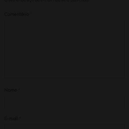
O seu endereço de e-mail não será publicado.
Comentário
*
Nome
*
E-mail
*