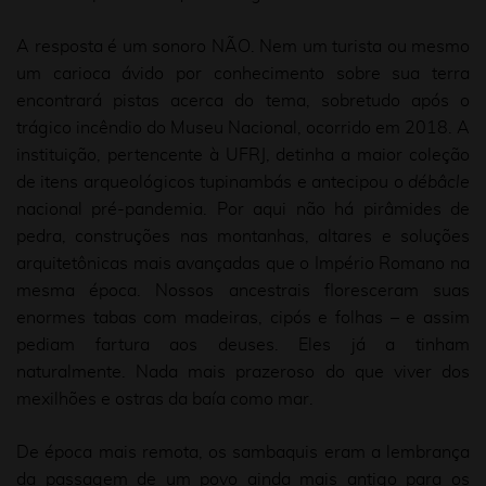
A resposta é um sonoro NÃO. Nem um turista ou mesmo
um carioca ávido por conhecimento sobre sua terra
encontrará pistas acerca do tema, sobretudo após o
trágico incêndio do Museu Nacional, ocorrido em 2018. A
instituição, pertencente à UFRJ, detinha a maior coleção
de itens arqueológicos tupinambás e antecipou o
débâcle
nacional pré-pandemia. Por aqui não há pirâmides de
pedra, construções nas montanhas, altares e soluções
arquitetônicas mais avançadas que o Império Romano na
mesma época. Nossos ancestrais floresceram suas
enormes tabas com madeiras, cipós e folhas – e assim
pediam fartura aos deuses. Eles já a tinham
naturalmente. Nada mais prazeroso do que viver dos
mexilhões e ostras da baía como mar.
De época mais remota, os sambaquis eram a lembrança
da passagem de um povo ainda mais antigo para os