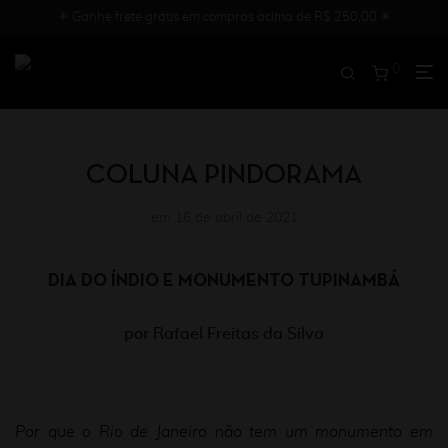
✳︎ Ganhe frete grátis em compras acima de R$ 250,00 ✳︎
0
COLUNA PINDORAMA
em 16 de abril de 2021
DIA DO ÍNDIO E MONUMENTO TUPINAMBÁ
por Rafael Freitas da Silva
Por que o Rio de Janeiro não tem um monumento em