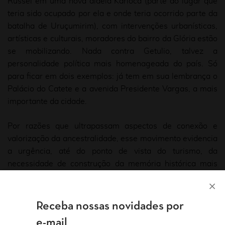
Russel em uma nova aldeia Karióca (parte do lugar que
teria sido ocupado por ela e onde teria ocorrido parte da
batalha de Uruçumirim), com intervenções urbanísticas,
artísticas e culturais, moradores do bairro da Glória estão
se mobilizando. Nada contra Getulio, talvez a
personalidade política mais homenageada do país. Só
para ficar em dois exemplos: já tem em sua lembrança o
Palácio do Catete e a avenida Presidente Vargas, a mais
importante da cidade.
Por razões que ultrapassam aspectos de conexão e
valorização da ancestralidade, esse movimento evidencia
a urgência, até do ponto de vista do turismo, da
necessidade de construção da memória histórica mais
completa em representatividade. Não se trata apenas da
cultura, da presença de palavras de origem indígena no
cotidiano atual, de alimentos como a farofa e a mandioca,
Receba nossas novidades por
de hábitos como tecer e deitar-se na rede, usar pouca
e-mail