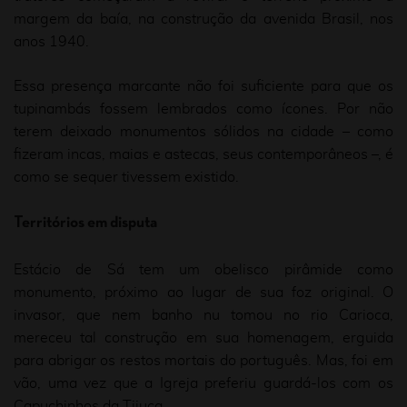
margem da baía, na construção da avenida Brasil, nos
anos 1940.
Essa presença marcante não foi suficiente para que os
tupinambás fossem lembrados como ícones. Por não
terem deixado monumentos sólidos na cidade – como
fizeram incas, maias e astecas, seus contemporâneos –, é
como se sequer tivessem existido.
Territórios em disputa
Estácio de Sá tem um obelisco pirâmide como
monumento, próximo ao lugar de sua foz original. O
invasor, que nem banho nu tomou no rio Carioca,
mereceu tal construção em sua homenagem, erguida
para abrigar os restos mortais do português. Mas, foi em
vão, uma vez que a Igreja preferiu guardá-los com os
Capuchinhos da Tijuca.