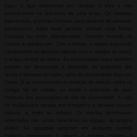
tupis, o que almejamos em relação a eles e não
encontramos no barranco de uma praia. Os castelos
tupinambás, enormes malocas para dezenas de pessoas,
perduravam. Após esse período, tinham suas folhas
trocadas ou eram abandonadas. Viravam morada de
insetos e apodreciam. Com o tempo, a tapera esquecida
rapidamente se desfazia apenas com o vestígio da ocara,
a praça central da aldeia. As comunidades tupis também
podiam ser deslocadas a depender da qualidade das
terras e bosques ao redor, além da proximidade dos rios.
Delas, já se encontraram as estacas de defesa, como na
Antiga Sé da cidade, ou ainda a extensão de suas
malocas, em escavações na Ilha do Governador. A vida
se multiplicava porque era transitória e deixava poucos
rastros, a mata se refazia. Os mortos terminavam
enterrados nas urnas funerárias no espaço da própria
aldeia. As igaçabas surgiram em profusão quando
tratores começaram a revirar o terreno próximo à