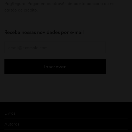
PagSeguro. Pagamentos através de boleto bancário ou no
cartão de crédito.
Receba nossas novidades por e-mail
Livros
Autores