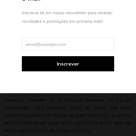
roupa, tomar banho todo dia. Essa reconexão com a
ancestralidade tupinambá é intrínseca à nossa
Inscreva-se em nossa newsletter para receber
identidade. E isso é potencial de negócio para a cidade, é
novidades e promoções em primeira mão!
geração de oportunidade, renda, empregos.
Tímidas lembranças
Nunca é tarde para se reparar uma injustiça histórica.
Tímida lembrança dos tupinambás na cidade fica
evidente pelo tamanho da linda estátua do “curumim
pescador” na Lagoa Rodrigo de Freitas, ou pelo bruto
busto em homenagem ao líder Guaixará, que os
moradores de Paquetá instalaram em um dos seus
recantos. Também há na Praia do Bananal, na Ilha do
Governador, uma corajosa “onça” de pedra que paira
sobre uma pedra em alusão ao gato maracajá, ou a uma
lenda indígena do amor entre uma índia e um gato do
mato, como gostam de contar os locais.