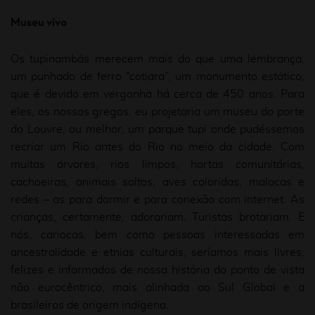
Museu vivo
Os tupinambás merecem mais do que uma lembrança,
um punhado de ferro “cotiara”, um monumento estático,
que é devido em vergonha há cerca de 450 anos. Para
eles, os nossos gregos, eu projetaria um museu do porte
do Louvre, ou melhor, um parque tupi onde pudéssemos
recriar um Rio antes do Rio no meio da cidade. Com
muitas árvores, rios limpos, hortas comunitárias,
cachoeiras, animais soltos, aves coloridas, malocas e
redes – as para dormir e para conexão com internet. As
crianças, certamente, adorariam. Turistas brotariam. E
nós, cariocas, bem como pessoas interessadas em
ancestralidade e etnias culturais, seríamos mais livres,
felizes e informados de nossa história do ponto de vista
não eurocêntrico, mais alinhada ao Sul Global e a
brasileiros de origem indígena.