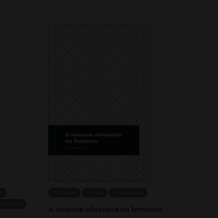
ia
Mulheres
Promo
Psicanálise
 literária
A neurose obsessiva no feminino