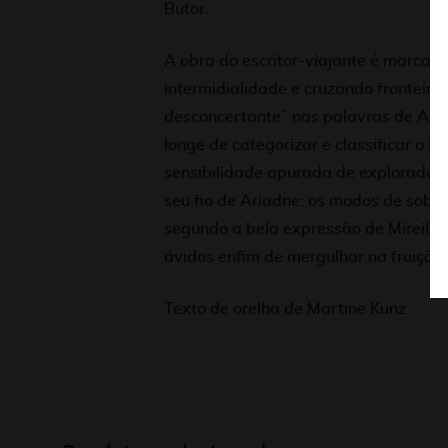
Butor.
A obra do escritor-viajante é marcad
intermidialidade e cruzando fronteiras
desconcertante” nas palavras de André
longe de categorizar e classificar o he
sensibilidade apurada de exploradora
seu fio de Ariadne: os modos de sobre
segundo a bela expressão de Mireille 
ávidos enfim de mergulhar na fruição d
Texto de orelha de Martine Kunz