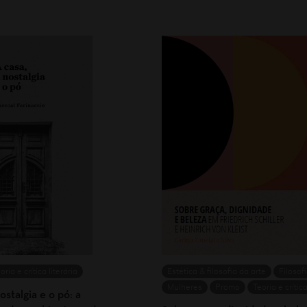
oria e crítica literária
Estética & filosofia da arte
Filosof
Mulheres
Promo
Teoria e crítica
ostalgia e o pó: a