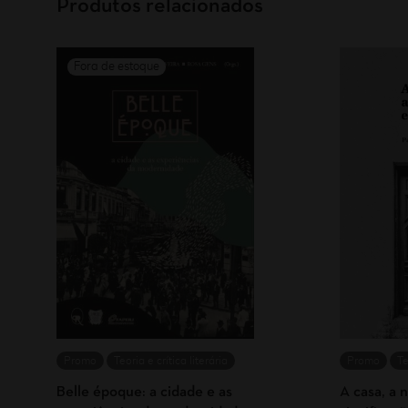
Produtos relacionados
Promo
Teoria e crítica literária
Promo
Te
Belle époque: a cidade e as
A casa, a n