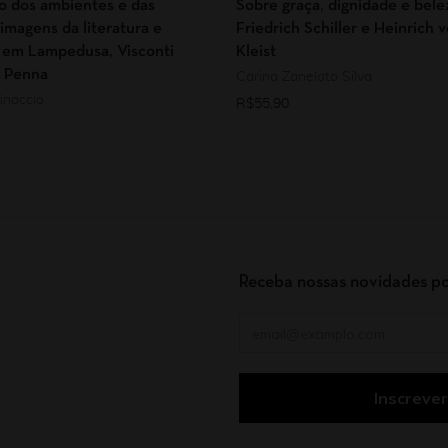
ão dos ambientes e das
Sobre graça, dignidade e bel
 imagens da literatura e
Friedrich Schiller e Heinrich 
 em Lampedusa, Visconti
Kleist
o Penna
Carina Zanelato Silva
inaccio
R$
55,90
Receba nossas novidades po