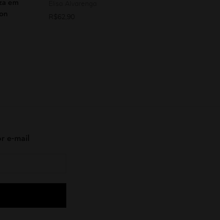
eza em
Elisa Alvarenga
von
R$
62,90
r e-mail