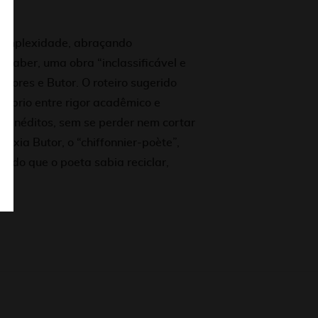
 complexidade, abraçando
o saber, uma obra “inclassificável e
tores e Butor. O roteiro sugerido
uilíbrio entre rigor acadêmico e
s inéditos, sem se perder nem cortar
áxia Butor, o “chiffonnier-poète”,
undo que o poeta sabia reciclar,