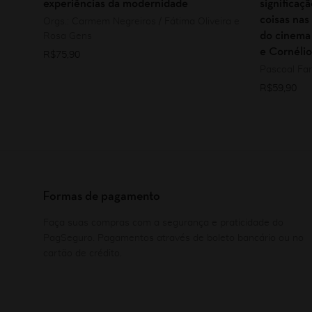
experiências da modernidade
significaç
coisas nas
Orgs.: Carmem Negreiros / Fátima Oliveira e
do cinema
Rosa Gens
e Cornéli
R$
75,90
Pascoal Far
R$
59,90
Formas de pagamento
Faça suas compras com a segurança e praticidade do
PagSeguro. Pagamentos através de boleto bancário ou no
cartão de crédito.