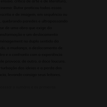
nsaio, crítica de arte e de literatura,
 cinema: Butor praticou todas essas
scrita e de imagem, em sequência ou
, quebrando paredes e ultrapassando
a-se de uma obra que exige da
transformação e um deslocamento
éménagement no duplo sentido da
ado, a mudança, o deslocamento de
tro e o confronto com a experiência
ele provoca; de outro, a doce loucura,
rturbação das ideias e a perda dos
cia, levando consigo seus leitores.
cessar o sumário e as primeiras