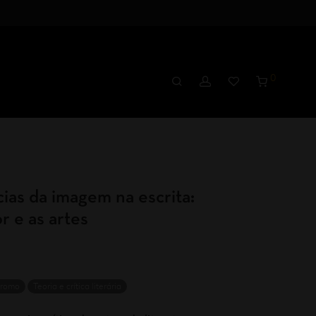
0
ias da imagem na escrita:
r e as artes
romo
Teoria e crítica literária