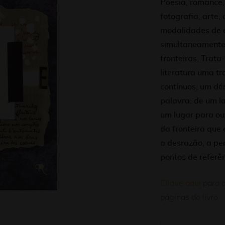
Poesia, romance, e
fotografia, arte,
modalidades de e
simultaneamente
fronteiras. Trat
literatura uma 
contínuos, um d
palavra: de um l
um lugar para ou
da fronteira que 
a desrazão, a pe
pontos de referên
Clique aqui
para a
páginas do livro