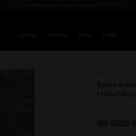
✳︎ Ganhe frete grátis em compras acima de R$ 250,00 ✳︎
LIVROS
AUTORES
BLOG
SOBRE
Márcia Arbex
Sobrevivênc
Michel Buto
R$
65,90
Arte
Mulheres
P