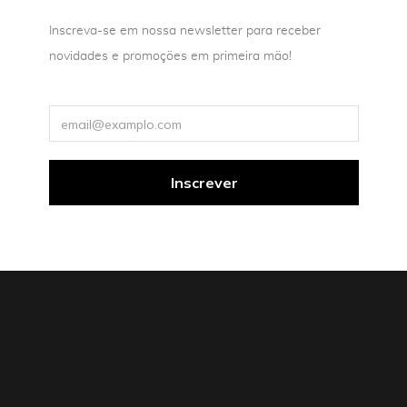
Inscreva-se em nossa newsletter para receber
a pela diversidade e mobilidade incessante, a profusão e a
novidades e promoções em primeira mão!
 entre gêneros, entre as letras e as artes e outros campos d
 Clavel. No entanto, nos é permitido caminharmos juntos, lei
terogêneo a partir de conceitos e teorias, revela perfeito eq
, delicadeza e ousadia de quem não receia escavar caminho
vivência da imagem na escrita. Sentimo-nos acolhidos na gal
Calle-Gruber, prestes a compartilhar a visão plural de um m
e um fazer artístico intermidial e coletivo.”