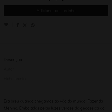
Adicionar ao carrinho
Descrição
Autor
Ficha técnica
Era breu quando chegamos ao vão do mundo: Fazenda
Menino. Embaladas pelas luzes verdes da geodésica do