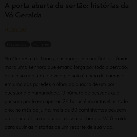
A porta aberta do sertão: histórias da
Vó Geralda
R$
65,90
História oral
Mulheres
No Noroeste de Minas, nas margens com Bahia e Goiás,
mora uma senhora que emana força por todo o cerrado.
Sua casa não
tem televisão, a sala é cheia de camas e
em uma das paredes o olhar do quadro de um boi
questiona a humanidade. O número
de pessoas que
passam por lá em apenas 24 horas é incontável, e, todo
ano, no mês de julho, mais de 80 caminhantes pousam
uma
noite única no quintal dessa senhora, a Vó Geralda,
para ouvir as histórias de um recorte de sua vida.