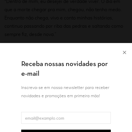
“Dentro de mim, eu desejei de verdade viver. O dia em
que a morte chegar pra mim, chegou, não tenho medo.
Enquanto não chega, vivo e conto minhas histórias,
continuo passando por riba das pedras e saltando como
sempre fiz, desde nova.”
Receba nossas novidades por
Você também pode gostar de…
e-mail
Inscreva-se em nossa newsletter para receber
novidades e promoções em primeira mão!