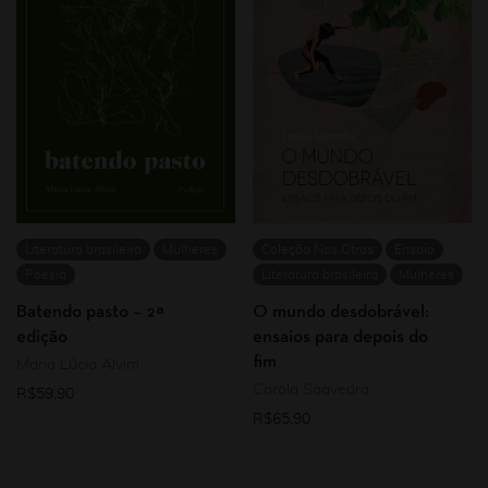
Literatura brasileira
Mulheres
Coleção Nos.Otras
Ensaio
Poesia
Literatura brasileira
Mulheres
Batendo pasto – 2ª
O mundo desdobrável:
edição
ensaios para depois do
fim
Maria Lúcia Alvim
Carola Saavedra
R$
59,90
R$
65,90