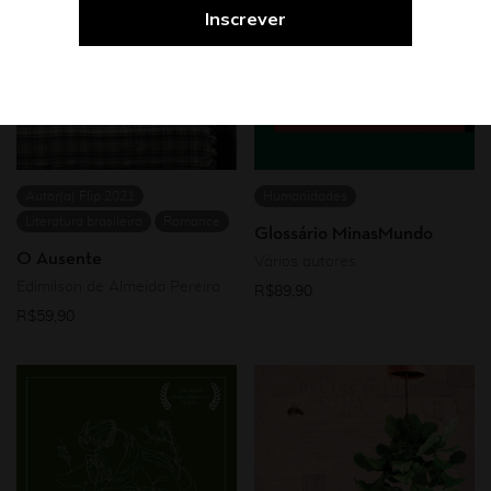
Autor(a) Flip 2021
Humanidades
Literatura brasileira
Romance
Glossário MinasMundo
O Ausente
Vários autores
Edimilson de Almeida Pereira
R$
89,90
R$
59,90