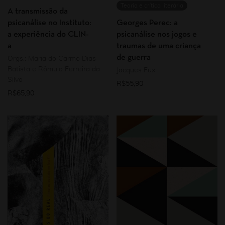
Teoria e crítica literária
A transmissão da
psicanálise no Instituto:
Georges Perec: a
a experiência do CLIN-
psicanálise nos jogos e
a
traumas de uma criança
de guerra
Orgs.: Maria do Carmo Dias
Batista e Rômulo Ferreira da
Jacques Fux
Silva
R$
55,90
R$
65,90