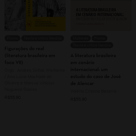
Promo
Teoria e crítica literária
Mulheres
Promo
Teoria e crítica literária
Figurações do real
(literatura brasileira em
A literatura brasileira
foco VII)
em cenário
internacional: um
Orgs.: Andrea Sirihal Werkema
estudo do caso de José
/ Ana Lúcia Machado de
Oliveira e Marcus Vinícius
de Alencar
Nogueira Soares
Valéria Cristina Bezerra
R$
55,90
R$
55,90