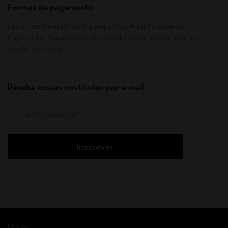
Formas de pagamento
Faça suas compras com a segurança e praticidade do
PagSeguro. Pagamentos através de boleto bancário ou no
cartão de crédito.
Receba nossas novidades por e-mail
Livros