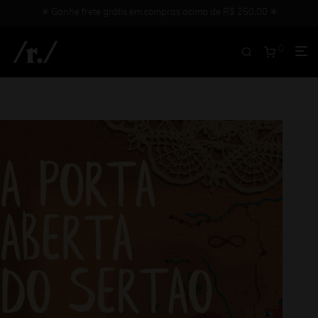
✳︎ Ganhe frete grátis em compras acima de R$ 250,00 ✳︎
0