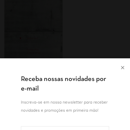
Receba nossas novidades por
Fotografias
e-mail
Literatura brasileira
Romance
Balta – fragmentos de
Inscreva-se em nossa newsletter para receber
deformação
novidades e promoções em primeira mão!
Pedro Kalil
R$
39,90