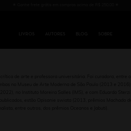
✳︎ Ganhe frete grátis em compras acima de R$ 250,00 ✳︎
LIVROS
AUTORES
BLOG
SOBRE
rítica de arte e professora universitária. Foi curadora, entre 
ambas no Museu de Arte Moderna de São Paulo (2013 e 2016)
022), no Instituto Moreira Salles (IMS), e com Eduardo Sterz
ão publicados, estão Opisanie swiata (2013, prêmios Machado de
alista, entre outros, dos prêmios Oceanos e Jabuti).