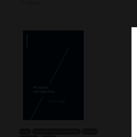
Filtrar
Arte
Coleção Peles Inventadas
Ensaio