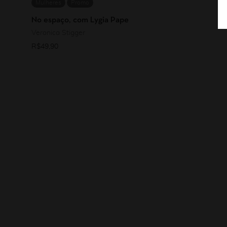
Mulheres
Promo
No espaço, com Lygia Pape
Veronica Stigger
R$
49,90