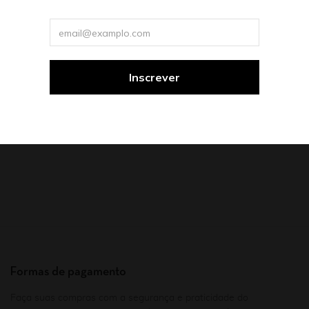
Constantino Luz de Medeiros
R$
55,90
Formas de pagamento
Faça suas compras com a segurança e praticidade do