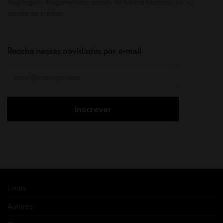
PagSeguro. Pagamentos através de boleto bancário ou no
cartão de crédito.
Receba nossas novidades por e-mail
Livros
Autores