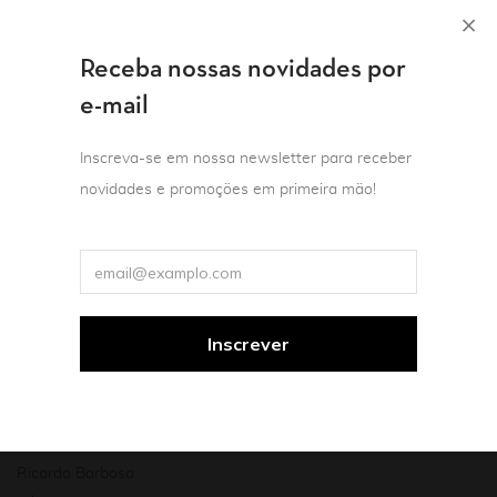
Receba nossas novidades por
e-mail
Inscreva-se em nossa newsletter para receber
novidades e promoções em primeira mão!
Arte
Estética & filosofia da arte
Filosofia
Limites do belo:
estudos sobre a
estética de Friedrich
Schiller
Ricardo Barbosa