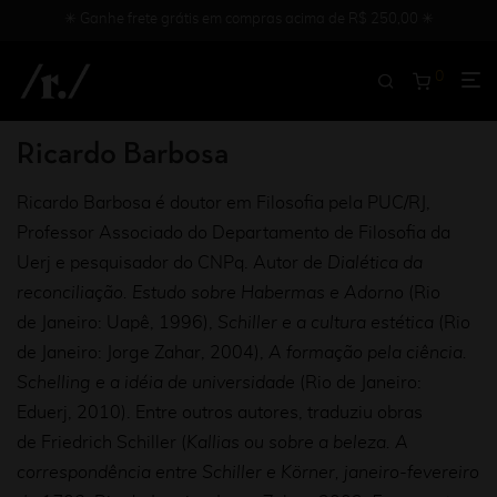
✳︎ Ganhe frete grátis em compras acima de R$ 250,00 ✳︎
0
Ricardo Barbosa
Ricardo Barbosa é doutor em Filosofia pela PUC/RJ,
Professor Associado do Departamento de Filosofia da
Uerj e pesquisador do CNPq. Autor de
Dialética da
reconciliação. Estudo sobre Habermas e Adorno
(Rio
de Janeiro: Uapê, 1996),
Schiller e a cultura estética
(Rio
de Janeiro: Jorge Zahar, 2004),
A formação pela ciência.
Schelling e a idéia de universidade
(Rio de Janeiro:
Eduerj, 2010). Entre outros autores, traduziu obras
de Friedrich Schiller (
Kallias ou sobre a beleza. A
correspondência entre Schiller e Körner, janeiro-fevereiro