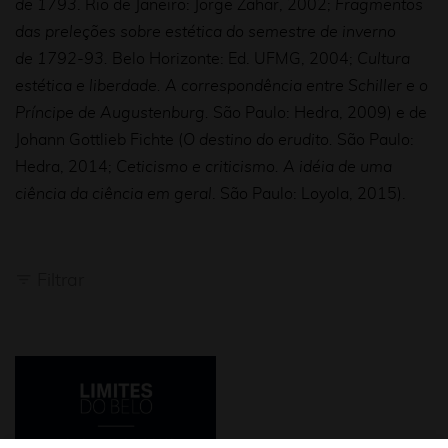
de 1793
. Rio de Janeiro: Jorge Zahar, 2002;
Fragmentos
das preleções sobre estética do semestre de inverno
de 1792-93.
Belo Horizonte: Ed. UFMG, 2004;
Cultura
estética e liberdade. A correspondência entre Schiller e o
Príncipe de Augustenburg.
São Paulo: Hedra, 2009) e de
Johann Gottlieb Fichte (
O destino do erudito.
São Paulo:
Hedra, 2014;
Ceticismo e criticismo. A idéia de uma
ciência da ciência em geral
. São Paulo: Loyola, 2015).
Filtrar