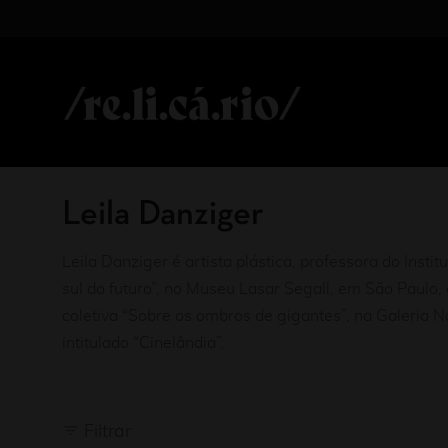
Leila Danziger
Leila Danziger é artista plástica, professora do Inst
sul do futuro”, no Museu Lasar Segall, em São Paulo
coletiva “Sobre os ombros de gigantes”, na Galeria Na
intitulado “Cinelândia”.
Filtrar