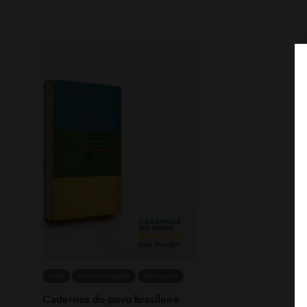
Arte
Humanidades
Mulheres
Cadernos do povo brasileiro