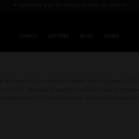
✳︎ Ganhe frete grátis em compras acima de R$ 250,00 ✳︎
LIVROS
AUTORES
BLOG
SOBRE
ituto de Artes da Universidade do Estado do Rio de Janeiro (UER
, e em 2019, “Navio de Emigrantes”, na Caixa Cultural, també
ra Roesler de São Paulo e New York, e publica, pela editora ca