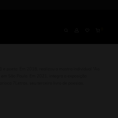
0
J) e poeta. Em 2018, realizou a mostra individual “Ao
m em São Paulo. Em 2021, integra a exposição
rioca 7Letras, seu terceiro livro de poesias,