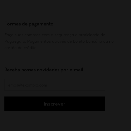
Formas de pagamento
Faça suas compras com a segurança e praticidade do
PagSeguro. Pagamentos através de boleto bancário ou no
cartão de crédito.
Receba nossas novidades por e-mail