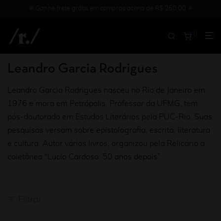
✳︎ Ganhe frete grátis em compras acima de R$ 250,00 ✳︎
0
Leandro Garcia Rodrigues
Leandro Garcia Rodrigues nasceu no Rio de Janeiro em
1976 e mora em Petrópolis. Professor da UFMG, tem
pós-doutorado em Estudos Literários pela PUC-Rio. Suas
pesquisas versam sobre epistolografia, escrita, literatura
e cultura. Autor vários livros, organizou pela Relicário a
coletânea “Lucio Cardoso: 50 anos depois”.
Filtrar