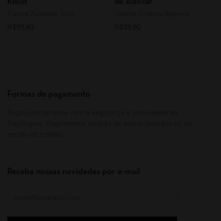
Kleist
de Alencar
Carina Zanelato Silva
Valéria Cristina Bezerra
R$
55,90
R$
55,90
Formas de pagamento
Faça suas compras com a segurança e praticidade do
PagSeguro. Pagamentos através de boleto bancário ou no
cartão de crédito.
Receba nossas novidades por e-mail