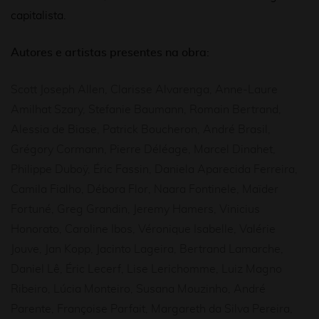
capitalista.
Autores e artistas presentes na obra:
Scott Joseph Allen, Clarisse Alvarenga, Anne-Laure
Amilhat Szary, Stefanie Baumann, Romain Bertrand,
Alessia de Biase, Patrick Boucheron, André Brasil,
Grégory Cormann, Pierre Déléage, Marcel Dinahet,
Philippe Duboÿ, Éric Fassin, Daniela Aparecida Ferreira,
Camila Fialho, Débora Flor, Naara Fontinele, Maïder
Fortuné, Greg Grandin, Jeremy Hamers, Vinicius
Honorato, Caroline Ibos, Véronique Isabelle, Valérie
Jouve, Jan Kopp, Jacinto Lageira, Bertrand Lamarche,
Daniel Lê, Éric Lecerf, Lise Lerichomme, Luiz Magno
Ribeiro, Lúcia Monteiro, Susana Mouzinho, André
Parente, Françoise Parfait, Margareth da Silva Pereira,