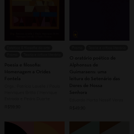
Estética & filosofia da arte
Promo
Teoria e crítica literária
Promo
Teoria e crítica literária
O oratório poético de
Poesia e filosofia:
Alphonsus de
Homenagem a Orides
Guimaraens: uma
Fontela
leitura do Setenário das
Dores de Nossa
Orgs.: Patrícia Lavelle / Paulo
Senhora
Henriques Britto / Henrique
Estrada e Pedro Duarte
Eduardo Horta Nassif Veras
R$
59,90
R$
49,90