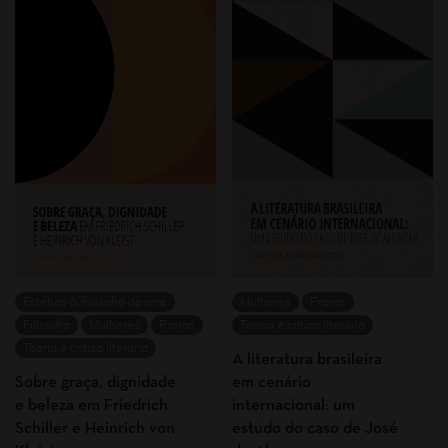
Estética & filosofia da arte
Mulheres
Promo
Filosofia
Mulheres
Promo
Teoria e crítica literária
Teoria e crítica literária
A literatura brasileira
Sobre graça, dignidade
em cenário
e beleza em Friedrich
internacional: um
Schiller e Heinrich von
estudo do caso de José