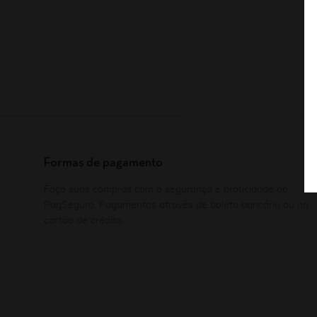
Formas de pagamento
Faça suas compras com a segurança e praticidade do
PagSeguro. Pagamentos através de boleto bancário ou no
cartão de crédito.