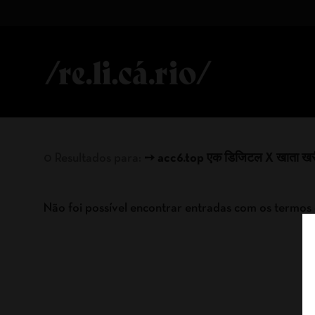
0 Resultados para:
➙ acc6.top एक डिजिटल X खाता खरी
Não foi possível encontrar entradas com os termos 