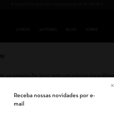
✳︎ Ganhe frete grátis em compras acima de R$ 250,00 ✳︎
LIVROS
AUTORES
BLOG
SOBRE
दें
da sua pesquisa. Por favor, tente com palavras-chave difere
Receba nossas novidades por e-
mail