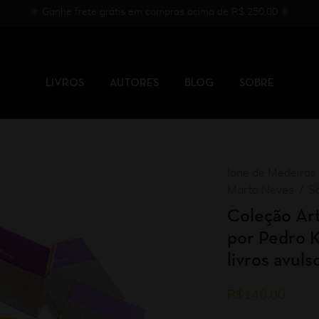
✳︎ Ganhe frete grátis em compras acima de R$ 250,00 ✳︎
LIVROS
AUTORES
BLOG
SOBRE
Ione de Medeiros
Marta Neves
S
Coleção Art
por Pedro K
livros avuls
R$
140,00