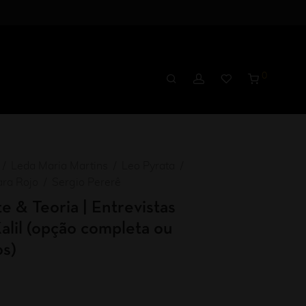
0
Leda Maria Martins
Leo Pyrata
ara Rojo
Sergio Pererê
e & Teoria | Entrevistas
alil (opção completa ou
os)