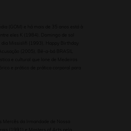
édia (GOM) e há mais de 35 anos está à
entre eles K (1984), Domingo de sol
dia Missislifi (1993), Happy Birthday
 Acusação (2005), Bê-a-bá BRASIL
stica e cultural que Ione de Medeiros
ico e prático de prática corporal para
as Mercês da Irmandade de Nossa
ais (1991) e Masters of Arts pela