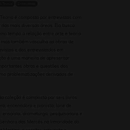
& Teoria
Entrevistas
 Teoria é composta por entrevistas com
s das mais diversas áreas. Ela busca
mo tempo a relação entre arte e teoria
, mas também vasculha as obras de
vistas e dos entrevistados em
eção é uma maneira de apresentar
mportantes obras e questões dos
como problematizações derivadas de
da coleção é composta por seis livros
a, encenadora e pianista, Ione de
, ensaísta, dramaturga, pesquisadora e
Senhora das Mercês na Irmandade do