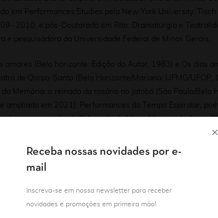
ado em Performances Studies pela New York University, Tisch 
9- 2010; e pós-Doutorado em Rito, Dramaturgia e Teatralida
ra e pesquisadora da Universidade Federal de Minas Gerais.
e amares (Belo horizonte: Edição do Autor, 1983) e Os dias an
eatro de Qorpo-Santo (Belo Horizonte/Mariana: UFMG/UFOP, 
s da Memória, o reinado do rosário no Jatobá (São Paulo/Belo 
e ampliada em 2021); Performances do Tempo Espiralar, poéti
da com a criação do Prêmio Leda Maria Martins de Artes C
Receba nossas novidades por e-
mail
Inscreva-se em nossa newsletter para receber
. Publicou Vozes Varizes em 1999, pela Orobó edições, e, em
novidades e promoções em primeira mão!
ou Inveracidade Aumentada, disponibilizado na forma de e-bo