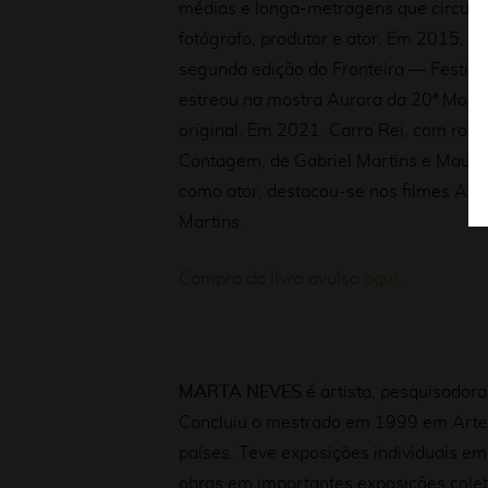
médias e longa-metragens que circulara
fotógrafo, produtor e ator.
Em 2015, seu
segunda edição do Fronteira — Festiv
estreou na mostra Aurora da 20ª Mostr
original. Em 2021, Carro Rei, com rote
Contagem, de Gabriel Martins e Mauril
como ator, destacou-se nos filmes Amo
Martins.
Compra do livro avulso
aqui.
MARTA NEVES
é artista, pesquisador
Concluiu o mestrado em 1999 em Art
países. Teve exposições individuais e
obras em importantes exposições colet