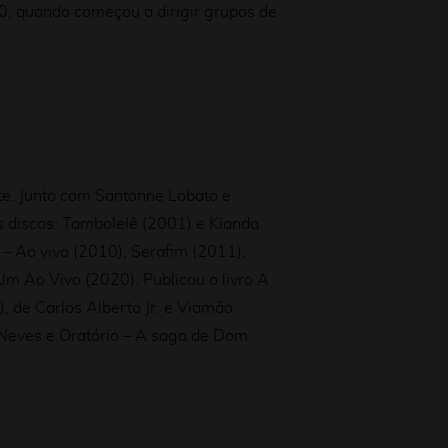
0, quando começou a dirigir grupos de
nte. Junto com Santonne Lobato e
 discos: Tambolelê (2001) e Kianda
– Ao vivo (2010), Serafim (2011),
 Um Ao Vivo (2020).
Publicou o livro A
 de Carlos Alberto Jr. e Viamão
s Neves e Oratório – A saga de Dom