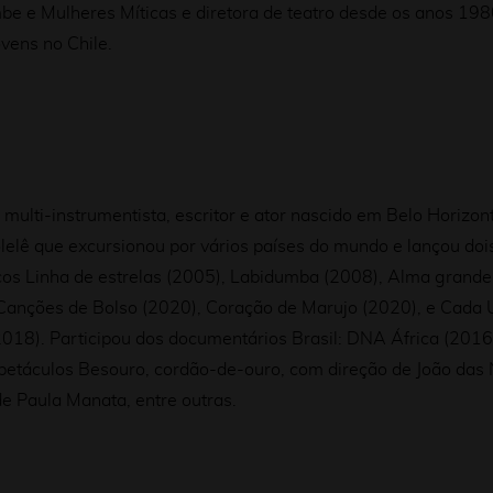
e e Mulheres Míticas e diretora de teatro desde os anos 198
vens no Chile.
 multi-instrumentista, escritor e ator nascido em Belo Horizo
lê que excursionou por vários países do mundo e lançou dois
cos Linha de estrelas (2005), Labidumba (2008), Alma grande 
Canções de Bolso (2020), Coração de Marujo (2020), e Cada
8). Participou dos documentários Brasil: DNA África (2016),
 espetáculos Besouro, cordão-de-ouro, com direção de João da
e Paula Manata, entre outras.