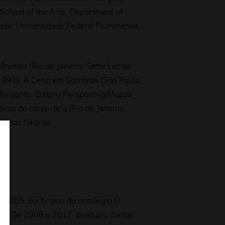
School of the Arts, Department of
de, Universidade Federal Fluminense,
ônimos (Rio de Janeiro: Sette Letras,
1991), A Cena em Sombras (São Paulo:
Horizonte: Editora Perspectiva/Mazza
cas do corpo-tela (Rio de Janeiro:
ênicas Negras.
 2005, participou da antologia O
ok.
De 2008 a 2017, produziu curtas,