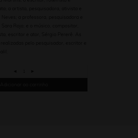
 Martins; o escritor, roteirista e
ta; a artista, pesquisadora, ativista e
 Neves; a professora, pesquisadora e
, Sara Rojo; e o músico, compositor,
ta, escritor e ator, Sérgio Pererê. As
 realizadas pelo pesquisador, escritor e
lil.
Adicionar ao carrinho