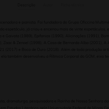
Descrição
Autor
Ficha técnica
cenadora e pianista. Foi fundadora do Grupo Oficcina Multim
ada espetáculo, já criou e encenou mais de vinte espetáculos, 
 e Gaivota (1989), Epifanias (1990), Alicinações (1991), Bom 
, Zaac & Zenoel (1998), A Casa de Bernarda Alba (2001), A
 21 (2017) e Boca de Ouro (2018).
Além de toda produção artí
, ela também desenvolveu a Rítmica Corporal do GOM, eixo teór
ísta, dramaturga, pesquisadora e Rainha de Nossa Senhora d
em Estudos Literários pela Universidade Federal de Minas Ger