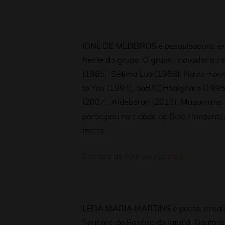
IONE DE MEDEIROS
é pesquisadora, en
frente do grupo. O grupo, inovador a c
(1985), Sétima Lua (1988), Navio-noiva
to You (1994), baBACHdalghara (1995)
(2007), Aldebaran (2013), Maquinaria
participou na cidade de Belo Horizonte
teatro.
Compra do livro avulso
aqui.
LEDA MARIA MARTINS
é poeta, ensa
Senhora do Rosário do Jatobá. Doutora 