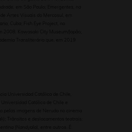
Andrade, em São Paulo; Emergentes, na
 de Artes Visuais do Mercosul, em
a, Cuba; Fish Eye Project, na
ssion 2008, Kawasaki City Museum/Japão;
cademia Transliterária que, em 2019
cia Universidad Católica de Chile,
 Universidad Católica de Chile e
rso pelas imagens de Neruda no cinema
li); Trânsitos e deslocamentos teatrais:
gentina (Nandyala), entre outros.
É