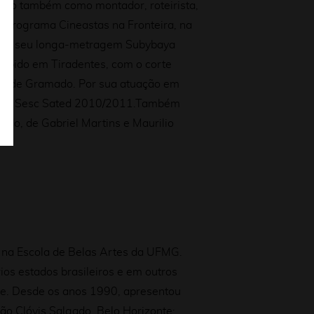
hado também como montador, roteirista,
o programa Cineastas na Fronteira, na
2017, seu longa-metragem Subybaya
xibido em Tiradentes, com o corte
ival de Gramado.
Por sua atuação em
Prêmio Sesc Sated 2010/2011.Também
ndo, de Gabriel Martins e Maurilio
u na Escola de Belas Artes da UFMG.
ios estados brasileiros e em outros
nte. Desde os anos 1990, apresentou
o Clóvis Salgado, Belo Horizonte;