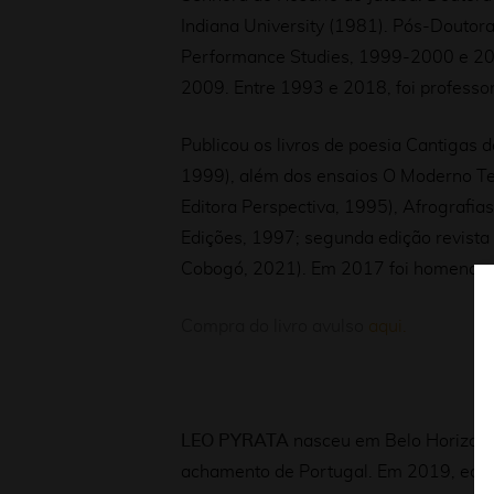
Indiana University (1981). Pós-Doutor
Performance Studies, 1999-2000 e 200
2009. Entre 1993 e 2018, foi professo
Publicou os livros de poesia Cantigas d
1999), além dos ensaios O Moderno T
Editora Perspectiva, 1995), Afrografia
Edições, 1997; segunda edição revista 
Cobogó, 2021).
Em 2017 foi homenagea
Compra do livro avulso
aqui.
LEO PYRATA
nasceu em Belo Horizonte
achamento de Portugal. Em 2019, edit