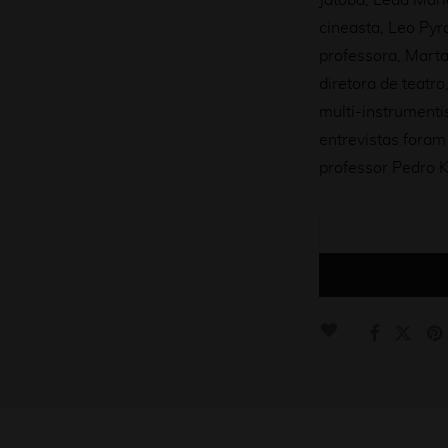
Jatobá, Leda Maria
cineasta, Leo Pyra
professora, Marta
diretora de teatro
multi-instrumentis
entrevistas foram
professor Pedro Ka