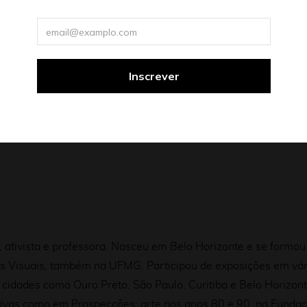
m pelos principais festivais de cinema do país, tendo trabal
s filmes foram exibidos em retrospectiva pela primeira vez n
al Internacional do Filme Documentário e Experimental. Em 
a de Cinema de Tiradentes. Em 2022, o filme foi novamente e
iro de Leo Pyrata e direção de Renata Pinheiro, ganha o Fest
io Martins, foi escolhido como melhor ator de curtas pelo 
r Plástico e Barulho, de Renata Pinheiro, e No Coração Do Mu
a, ativista e professora. Nasceu em Belo Horizonte e se formo
es Visuais, também na UFMG.
Participou de exposições em vár
m cidades como Ouro Preto, São Paulo, Curitiba e Belo Horizo
ivas como em Prospecções: arte nos anos 80 e 90, na Fundaçã