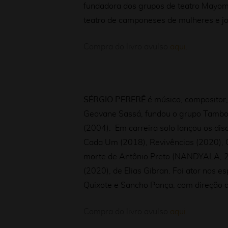
fundadora dos grupos de teatro Mayomb
teatro de camponeses de mulheres e jo
Compra do livro avulso
aqui.
SÉRGIO PERERÊ
é músico, compositor,
Geovane Sassá, fundou o grupo Tambole
(2004). Em carreira solo lançou os dis
Cada Um (2018), Revivências (2020), 
morte de Antônio Preto (NANDYALA, 201
(2020), de Elias Gibran. Foi ator nos
Quixote e Sancho Pança, com direção d
Compra do livro avulso
aqui.