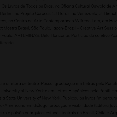
; Os Livros de Todos os Dias, na Oficina Cultural Oswald de 
erlim; no Projeto Caracas 13 Horas, na Venezuela; 3º Bienal
eos, no Centro de Arte Contemporáneo Wifredo Lam, em Havan
Fiat Mostra Brasil, São Paulo; Japan-Brazil – Creative Art Se
ão Paulo; ARTEMINAS, Belo Horizonte.
Participa do coletivo A
teraria.
 e diretora de teatro. Possui graduação em Letras pela Pontifi
University of New York e em Letras Hispánicas pela Pontificia
la State University of New York.
Publicou os livros “m percu
tino-Americano em diálogo: produção e visibilidade (Editora Java
atro e pulsão anárquica: estudos teatrais no Brasil, Chile e Ar