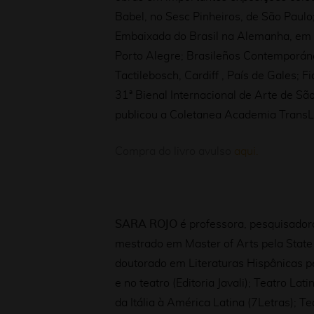
Babel, no Sesc Pinheiros, de São Paulo
Embaixada do Brasil na Alemanha, em B
Porto Alegre; Brasileños Contemporán
Tactilebosch, Cardiff , País de Gales; 
31ª Bienal Internacional de Arte de S
publicou a Coletanea Academia TransLi
Compra do livro avulso
aqui.
SARA ROJO
é professora, pesquisadora
mestrado em Master of Arts pela State 
doutorado em Literaturas Hispânicas pe
e no teatro (Editoria Javali); Teatro La
da Itália à América Latina (7Letras); Te