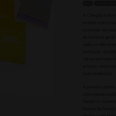
Arte
Coleção Arte 
A Coleção Arte e
artistas e teórico
investigar ao mes
de maneira geral
cada um das entre
particular. A col
várias das mais i
artistas, assim 
suas produções.
A primeira parte 
com a pesquisador
Medeiros; a poeta
Rainha de Nossa 